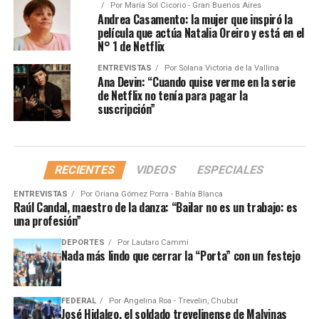
Por
María Sol Cicorio - Gran Buenos Aires
Andrea Casamento: la mujer que inspiró la
película que actúa Natalia Oreiro y está en el
N° 1 de Netflix
ENTREVISTAS
Por
Solana Victoria de la Vallina
Ana Devin: “Cuando quise verme en la serie
de Netflix no tenía para pagar la
suscripción”
RECIENTES
VIDEOS
ESPECIALES
ENTREVISTAS
Por
Oriana Gómez Porra - Bahía Blanca
Raúl Candal, maestro de la danza: “Bailar no es un trabajo: es
una profesión”
DEPORTES
Por
Lautaro Cammi
Nada más lindo que cerrar la “Porta” con un festejo
FEDERAL
Por
Angelina Roa - Trevelin, Chubut
José Hidalgo, el soldado trevelinense de Malvinas