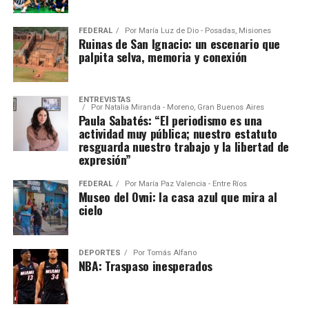
FEDERAL
Por
María Luz de Dio - Posadas, Misiones
Ruinas de San Ignacio: un escenario que
palpita selva, memoria y conexión
ENTREVISTAS
Por
Natalia Miranda - Moreno, Gran Buenos Aires
Paula Sabatés: “El periodismo es una
actividad muy pública; nuestro estatuto
resguarda nuestro trabajo y la libertad de
expresión”
FEDERAL
Por
María Paz Valencia - Entre Ríos
Museo del Ovni: la casa azul que mira al
cielo
DEPORTES
Por
Tomás Alfano
NBA: Traspaso inesperados