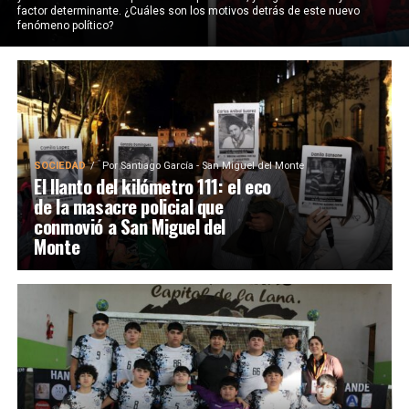
factor determinante. ¿Cuáles son los motivos detrás de este nuevo
fenómeno político?
SOCIEDAD
Por
Santiago García - San Miguel del Monte
El llanto del kilómetro 111: el eco
de la masacre policial que
conmovió a San Miguel del
Monte