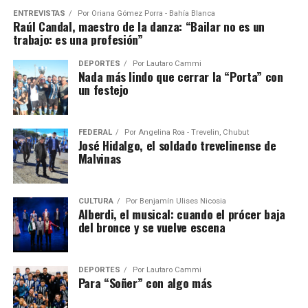
ENTREVISTAS
Por
Oriana Gómez Porra - Bahía Blanca
Raúl Candal, maestro de la danza: “Bailar no es un
trabajo: es una profesión”
DEPORTES
Por
Lautaro Cammi
Nada más lindo que cerrar la “Porta” con
un festejo
FEDERAL
Por
Angelina Roa - Trevelin, Chubut
José Hidalgo, el soldado trevelinense de
Malvinas
CULTURA
Por
Benjamín Ulises Nicosia
Alberdi, el musical: cuando el prócer baja
del bronce y se vuelve escena
DEPORTES
Por
Lautaro Cammi
Para “Soñer” con algo más