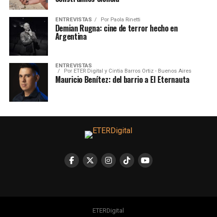
ENTREVISTAS
Por
Paola Rinetti
Demian Rugna: cine de terror hecho en
Argentina
ENTREVISTAS
Por
ETER Digital y Cintia Barros Ortiz - Buenos Aires
Mauricio Benítez: del barrio a El Eternauta
ETERDigital