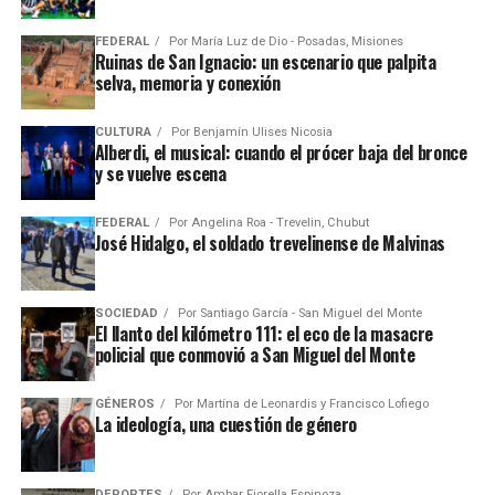
FEDERAL
Por
María Luz de Dio - Posadas, Misiones
Ruinas de San Ignacio: un escenario que palpita
selva, memoria y conexión
CULTURA
Por
Benjamín Ulises Nicosia
Alberdi, el musical: cuando el prócer baja del bronce
y se vuelve escena
FEDERAL
Por
Angelina Roa - Trevelin, Chubut
José Hidalgo, el soldado trevelinense de Malvinas
SOCIEDAD
Por
Santiago García - San Miguel del Monte
El llanto del kilómetro 111: el eco de la masacre
policial que conmovió a San Miguel del Monte
GÉNEROS
Por
Martína de Leonardis y Francisco Lofiego
La ideología, una cuestión de género
DEPORTES
Por
Ambar Fiorella Espinoza