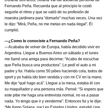
Fernando Peña. Recuerda que al principio le costó
seguirle el ritmo y que se valió de su profesión de
maestra jardinera para “domarlo” muchas veces. Una vez
le dijo: “Mirá, Peña, no me metas en nada ilegal”. Él
cumplió.
—¿Como lo conociste a Fernando Peña?
—Acababa de volver de Europa, había decidido vivir en
Argentina. Llegue a Buenos Aires un sábado y el lunes
me llamó una amiga para decirme: “Acabo de escuchar
que Peña busca una productora”. Le pedí el auto a mi
padre y fui. Había como 50 pibes haciendo cola, todos de
sport y yo había ido bien vestida y con mi CV en la mano.
Me dije “qué hago acá”. Llegue a la mesa, estaba él con
su maquillador y una persona más. Pensé: “Si espero que
este pibe me haga una entrevista normal, no va a pasar
nada. Yo tengo que ir y venderme”. Entonces fui y le dije:
“Me llamo Solana, nací en Estados Unidos, estudié cine,