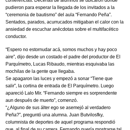
conferencias. Decenas de alumnos se ubicaron donde
pudieron para esperar la llegada de los invitados a la
“ceremonia de bautismo” del aula “Fernando Peña”.
Sentados, parados, acurrucados mitigaban el calor con la
ansiedad de escuchar anécdotas sobre el multifacético
conductor.
“Espero no estornudar acá, somos muchos y hay poco
aire”, dijo desde un costado el padre del productor de El
Parquímetro, Lucas Ribaudo, mientras esquivaba las
mochilas de la gente que llegaba.
Se apagaron las luces y empezó a sonar “Tiene que
salir”, la cortina de entrada de El Parquímetro. Luego
apareció Lalo Mir. “Fernando siempre es sorprendente
aun después de muerto”, comenzó.
“¿Alguno de sus álter ego se asemejó al verdadero
Peña?”, preguntó una alumna. Juan Butvilosfky,
columnista de deportes de aquel programa respondió
que, al final de su carrera, Fernando quería mostrarse tal