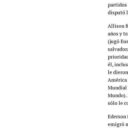
partidos
disputó 
Allison f
años y t
(jugó Eur
salvadora
prioridad
él, inclu
le dieron
América C
Mundial 
Mundo). 
sólo le c
Ederson 
emigró m