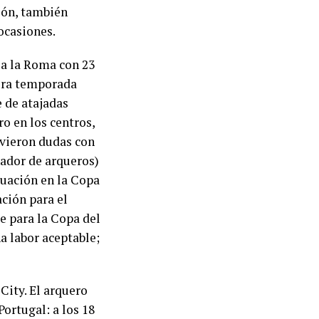
eón, también
ocasiones.
ó a la Roma con 23
mera temporada
e de atajadas
o en los centros,
uvieron dudas con
nador de arqueros)
ctuación en la Copa
ación para el
te para la Copa del
a labor aceptable;
City. El arquero
ortugal: a los 18