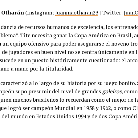
 Otharán
(Instagram:
Juanmaotharan23
| Twitter:
JuanO
ndancia de recursos humanos de excelencia, los entrenado
blema”. Tite necesita ganar la Copa América en Brasil, an
a un equipo ofensivo para poder asegurarse el noveno tro
o de jugadores en buen nivel no se centra únicamente en l
sucede en un puesto históricamente cuestionado: el arco.
ano a mano por la titularidad.
 caracterizó a lo largo de su historia por su juego bonito.
peón supo presumir del nivel de grandes
goleiros
, como
quien muchos brasileños lo recuerdan como el mejor de la 
que logró ser campeón Mundial en 1958 y 1962, o como Cl
del mundo en Estados Unidos 1994 y de dos Copa Améric