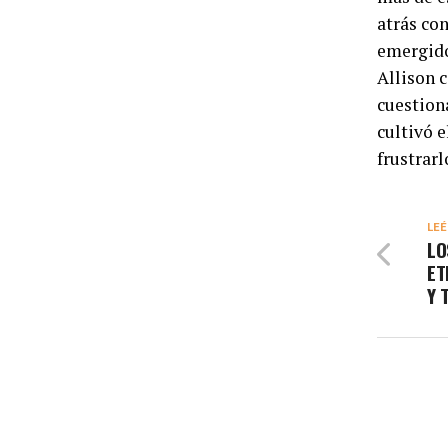
atrás con
emergido
Allison 
cuestion
cultivó e
frustrarl
LEÉ
LO
ET
Y 