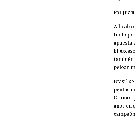
Por
Juan
A la abu
lindo pro
apuesta 
El exces
también 
pelean m
Brasil se
pentacam
Gilmar, 
años en 
campeón 