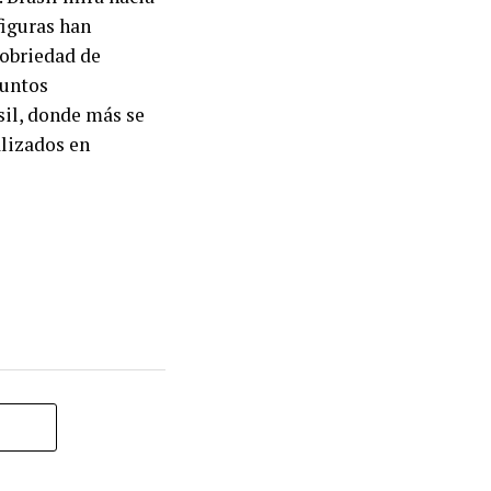
figuras han
sobriedad de
puntos
sil, donde más se
alizados en