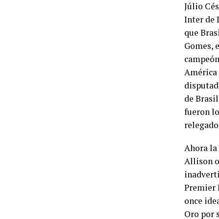
Júlio Cés
Inter de 
que Brasi
Gomes, e
campeón 
América 
disputado
de Brasil
fueron lo
relegado 
Ahora la
Allison o
inadvert
Premier 
once idea
Oro por 