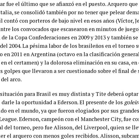
ar fue el último que se afianzó en el puesto. Arquero que
Italia, se consolidó también por no tener que pelear dema
l contó con porteros de bajo nivel en esos años (Víctor, J
ntre los convocados que escasearon en minutos de juego).
de la Copa Confederaciones en 2009 y 2013 y también se
del 2004. La pésima labor de los brasileños en el torneo
 en 2011 en Argentina (octavo en la clasificación general
 en el certamen) y la dolorosa eliminación en su casa, en
s golpes que llevaron a ser cuestionado sobre el final de 
del arco.
 situación para Brasil es muy distinta y Tite deberá opta
 darle la oportunidad a Ederson. El presente de los
goleir
ido en el mundo, ya que fueron elogiados por sus grandes
League. Ederson, campeón con el Manchester City, fue co
l del torneo, pero fue Alisson, del Liverpool, quien se ll
ser el arquero con menos goles recibidos. Alisson, subcam