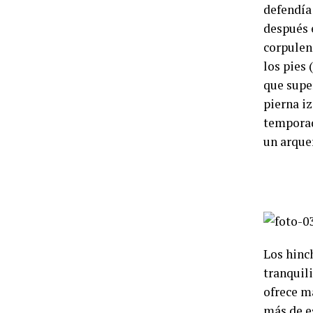
defendía 
después e
corpulen
los pies 
que supe
pierna iz
temporad
un arque
Los hinch
tranquili
ofrece m
más de es