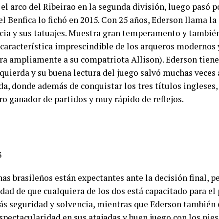
el arco del Ribeirao en la segunda división, luego pasó po
l Benfica lo fichó en 2015. Con 25 años, Ederson llama la
cia y sus tatuajes. Muestra gran temperamento y también
(característica imprescindible de los arqueros modernos y
ra ampliamente a su compatriota Allison). Ederson tiene
quierda y su buena lectura del juego salvó muchas veces 
a, donde además de conquistar los tres títulos ingleses
ro ganador de partidos y muy rápido de reflejos.
as brasileños están expectantes ante la decisión final, p
dad de que cualquiera de los dos está capacitado para el
ás seguridad y solvencia, mientras que Ederson también 
pectacularidad en sus atajadas y buen juego con los pies.