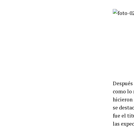
Después 
como lo 
hicieron
se destac
fue el ti
las expec