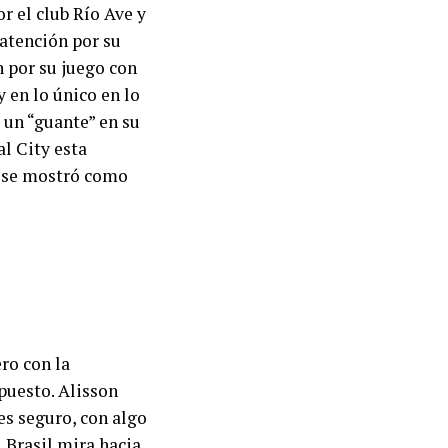
r el club Río Ave y
 atención por su
 por su juego con
 en lo único en lo
 un “guante” en su
al City esta
, se mostró como
ero con la
 puesto. Alisson
es seguro, con algo
 Brasil mira hacia