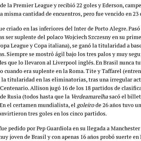
 de la Premier League y recibió 22 goles y Ederson, camp
la misma cantidad de encuentros, pero fue vencido en 23 
ue criado en las inferiores del Inter de Porto Alegre. Pas
ras ser suplente del polaco Wojciech Szczesny en su pri
opa League y Copa italiana), se ganó la titularidad a bas
s. Siempre se mostró ágil bajo los tres palos y muy segur
es que lo llevaron al Liverpool inglés. En Brasil nunca t
so cuando era suplente en la Roma. Tite y Taffarel (entre
 la titularidad en las eliminatorias, tras una irregular a
entenario. Allison jugó 16 de los 18 partidos de clasific
de Rusia (todos hasta que la
Verdeamarelha
sacó el bille
En el certamen mundialista, el
goleiro
de 26 años tuvo un
onvirtieron tres goles en los cinco partidos.
fue pedido por Pep Guardiola en su llegada a Manchester 
uy joven de Brasil y con apenas 16 años probó suerte en P