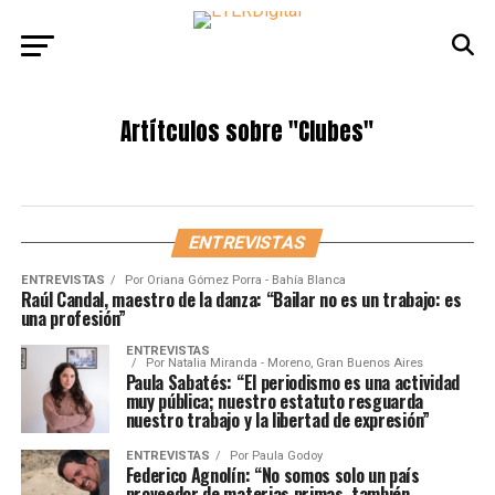
Artítculos sobre
"Clubes"
ENTREVISTAS
ENTREVISTAS
Por
Oriana Gómez Porra - Bahía Blanca
Raúl Candal, maestro de la danza: “Bailar no es un trabajo: es
una profesión”
ENTREVISTAS
Por
Natalia Miranda - Moreno, Gran Buenos Aires
Paula Sabatés: “El periodismo es una actividad
muy pública; nuestro estatuto resguarda
nuestro trabajo y la libertad de expresión”
ENTREVISTAS
Por
Paula Godoy
Federico Agnolín: “No somos solo un país
proveedor de materias primas, también