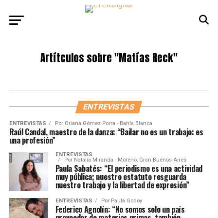
Artítculos sobre
"Matías Reck"
ENTREVISTAS
ENTREVISTAS
Por
Oriana Gómez Porra - Bahía Blanca
Raúl Candal, maestro de la danza: “Bailar no es un trabajo: es
una profesión”
ENTREVISTAS
Por
Natalia Miranda - Moreno, Gran Buenos Aires
Paula Sabatés: “El periodismo es una actividad
muy pública; nuestro estatuto resguarda
nuestro trabajo y la libertad de expresión”
ENTREVISTAS
Por
Paula Godoy
Federico Agnolín: “No somos solo un país
proveedor de materias primas, también