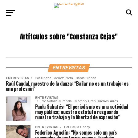
Artítculos sobre
"Constanza Cejas"
ENTREVISTAS
ENTREVISTAS
Por
Oriana Gómez Porra - Bahía Blanca
Raúl Candal, maestro de la danza: “Bailar no es un trabajo: es
una profesión”
ENTREVISTAS
Por
Natalia Miranda - Moreno, Gran Buenos Aires
Paula Sabatés: “El periodismo es una actividad
muy pública; nuestro estatuto resguarda
nuestro trabajo y la libertad de expresión”
ENTREVISTAS
Por
Paula Godoy
Federico Agnolín: “No somos solo un país
proveedor de materias primas, también