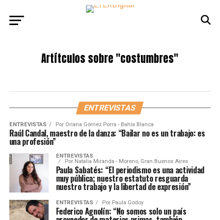
Artítculos sobre
"costumbres"
ENTREVISTAS
ENTREVISTAS
Por
Oriana Gómez Porra - Bahía Blanca
Raúl Candal, maestro de la danza: “Bailar no es un trabajo: es
una profesión”
ENTREVISTAS
Por
Natalia Miranda - Moreno, Gran Buenos Aires
Paula Sabatés: “El periodismo es una actividad
muy pública; nuestro estatuto resguarda
nuestro trabajo y la libertad de expresión”
ENTREVISTAS
Por
Paula Godoy
Federico Agnolín: “No somos solo un país
proveedor de materias primas, también