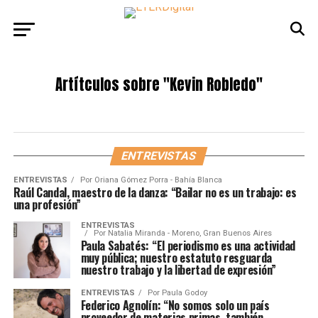
Artítculos sobre
"Kevin Robledo"
ENTREVISTAS
ENTREVISTAS
Por
Oriana Gómez Porra - Bahía Blanca
Raúl Candal, maestro de la danza: “Bailar no es un trabajo: es
una profesión”
ENTREVISTAS
Por
Natalia Miranda - Moreno, Gran Buenos Aires
Paula Sabatés: “El periodismo es una actividad
muy pública; nuestro estatuto resguarda
nuestro trabajo y la libertad de expresión”
ENTREVISTAS
Por
Paula Godoy
Federico Agnolín: “No somos solo un país
proveedor de materias primas, también