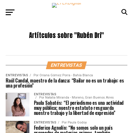
Artítculos sobre
"Rubén Dri"
ENTREVISTAS
ENTREVISTAS
Por
Oriana Gómez Porra - Bahía Blanca
Raúl Candal, maestro de la danza: “Bailar no es un trabajo: es
una profesión”
ENTREVISTAS
Por
Natalia Miranda - Moreno, Gran Buenos Aires
Paula Sabatés: “El periodismo es una actividad
muy pública; nuestro estatuto resguarda
nuestro trabajo y la libertad de expresión”
ENTREVISTAS
Por
Paula Godoy
Federico Agnolín: “No somos solo un país
proveedor de materias primas, también