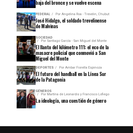
baja del bronce y se vuelve escena
FEDERAL
Por
Angelina Roa - Trevelin, Chubut
José Hidalgo, el soldado trevelinense
de Malvinas
SOCIEDAD
Por
Santiago García - San Miguel del Monte
El llanto del kilómetro 111: el eco de la
masacre policial que conmovió a San
Miguel del Monte
DEPORTES
Por
Ambar Fiorella Espinoza
El futuro del handball en la Línea Sur
de la Patagonia
GÉNEROS
Por
Martína de Leonardis y Francisco Lofiego
La ideología, una cuestión de género