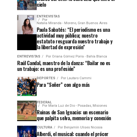
cielo
ENTREVISTAS
Por
Natalia Miranda - Moreno, Gran Buenos Aires
Paula Sabatés: “El periodismo es una
actividad muy pública; nuestro
estatuto resguarda nuestro trabajo y
la libertad de expresión”
ENTREVISTAS
Por
Oriana Gómez Porra - Bahía Blanca
Raúl Candal, maestro de la danza: “Bailar no es
un trabajo: es una profesión”
DEPORTES
Por
Lautaro Cammi
Para “Soñer” con algo más
FEDERAL
Por
María Luz de Dio - Posadas, Misiones
Ruinas de San Ignacio: un escenario
que palpita selva, memoria y conexión
CULTURA
Por
Benjamín Ulises Nicosia
Alberdi, el musical: cuando el prócer