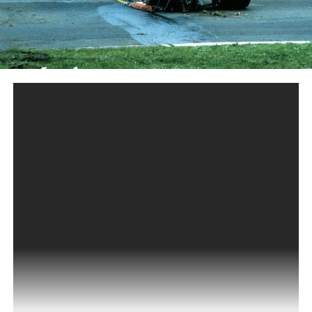
El 8 de mayo de 1982 la República Argentina se veía
afectada por la guerra de Malvinas que había
comenzado en abril del mismo año. Solo 6 días antes
se producía el hundimiento del ARA General
Belgrano y el país se veía teñido de una profunda
tristeza. El dolor también se iba a sentir de manera
profunda en el mundo del automovilismo ese
fatídico sábado, cuando Gilles Villeneuve estrellara
su Ferrari contra el March de Jochen Mass a más de
200 kilómetros por hora, mientras se celebraba la
clasificación del Gran Premio de Bélgica.