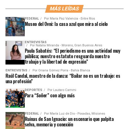
MÁS LEÍDAS
FEDERAL
Por
María Paz Valencia - Entre Ríos
Museo del Ovni: la casa azul que mira al cielo
ENTREVISTAS
Por
Natalia Miranda - Moreno, Gran Buenos Aires
Paula Sabatés: “El periodismo es una actividad muy
pública; nuestro estatuto resguarda nuestro
trabajo y la libertad de expresión”
ENTREVISTAS
Por
Oriana Gómez Porra - Bahía Blanca
Raúl Candal, maestro de la danza: “Bailar no es un trabajo: es
una profesión”
DEPORTES
Por
Lautaro Cammi
Para “Soñer” con algo más
FEDERAL
Por
María Luz de Dio - Posadas, Misiones
Ruinas de San Ignacio: un escenario que palpita
selva, memoria y conexión