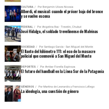
CULTURA
Por
Benjamín Ulises Nicosia
Alberdi, el musical: cuando el prócer baja del bronce
y se vuelve escena
FEDERAL
Por
Angelina Roa - Trevelin, Chubut
José Hidalgo, el soldado trevelinense de Malvinas
SOCIEDAD
Por
Santiago García - San Miguel del Monte
El llanto del kilómetro 111: el eco de la masacre
policial que conmovió a San Miguel del Monte
DEPORTES
Por
Ambar Fiorella Espinoza
El futuro del handball en la Línea Sur de la Patagonia
GÉNEROS
Por
Martína de Leonardis y Francisco Lofiego
La ideología, una cuestión de género