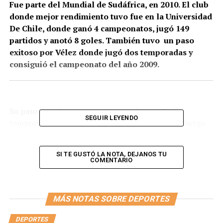
Fue parte del Mundial de Sudáfrica, en 2010. El club
donde mejor rendimiento tuvo fue en la Universidad
De Chile, donde ganó 4 campeonatos, jugó 149
partidos y anotó 8 goles. También tuvo un paso
exitoso por Vélez donde jugó dos temporadas y
consiguió el campeonato del año 2009.
Su paso por el exterior no fue muy bueno. En la
SEGUIR LEYENDO
temporada 2003/2004 llegó a préstamo al Wolfsburgo
desde Universidad con una opción de compra por 400
mil euros. Sólo llegó a jugar 262 minutos siendo titular
SI TE GUSTÓ LA NOTA, DEJANOS TU
un solo partido. Luego tenía una nueva oportunidad en
COMENTARIO
la temporada 2010 pero jugó nada más que dos partidos.
Waldo tuvo un gran recorrido en la selección de Chile.
MÁS NOTAS SOBRE DEPORTES
Estuvo convocado una vez, en el año 2004, pero no
participó, y su debut tuvo que esperar hasta el 27 de
DEPORTES