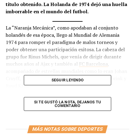
título obtenido. La Holanda de 1974 dejó una huella
imborrable en el mundo del futbol.
La “Naranja Mecánica”, como apodaban al conjunto
holandés de esa época, llego al Mundial de Alemania
1974 para romper el paradigma de malos torneos y
poder obtener una participación exitosa. La cabeza del
grupo fue Rinus Michels, que venía de dirigir durante
muchos años al Ajax y también al
FC Barcelona
,
acompañado de estrellas mundiales como lo eran Johan
Cruyff, Johan Neeskens, Johnny Rep, Rob Ressenbrink y
SEGUIR LEYENDO
Ruud Krol.
Dejaron a todos sorprendidos por su manera de jugar
SI TE GUSTÓ LA NOTA, DEJANOS TU
con su 4-3-3. Los matices que tenía este equipo eran
COMENTARIO
nuevos para la época: La posesión, rotación constante,
presión alta, fuera de juego como método defensivo y la
preparación física de los jugadores. Otra de las
MÁS NOTAS SOBRE DEPORTES