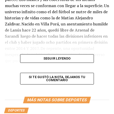
muchas veces se conforman con llegar a la superficie. Un
universo infinito como el del fútbol se nutre de miles de
historias y de vidas como la de Matías Alejandro
Zaldivar. Nacido en Villa Porá, un asentamiento humilde
de Lanús hace 22 años, quedó libre de Arsenal de
Sarandí luego de hacer todas las divisiones inferiores en
el club y haber jugado ocho partidos en primera división
entre 2014 Y 2017. De repente, una oportunidad
inesperada, le volvió a abrir las puertas de un universo
SEGUIR LEYENDO
que puede ser tan maravilloso como cruel.
Originalmente publicada en
Globalonet
SI TE GUSTÓ LA NOTA, DEJANOS TU
COMENTARIO
Por
Juan Manuel Ferrara
¿Dónde estás jugando
MÁS NOTAS SOBRE DEPORTES
en la actualidad?
DEPORTES
-En el Rio Grande Valley Toros de la segunda división del