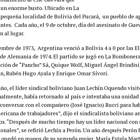
 un enorme busto. Ubicado en La
 pequeña localidad de Bolivia del Pucará, un pueblo de
ntes. Cada año, el 9 de octubre, día del asesinato de Guev
n al lugar.
embre de 1973, Argentina venció a Bolivia 4 a 0 por las E
de Alemania de 1974. El partido se jugó en La Bombonera
ación de “Pancho” Sá, Quique Wolf, Miguel Ángel Brindisi
n, Rubén Hugo Ayala y Enrique Omar Sívori.
año, el líder sindical boliviano Juan Lechín Oquendo visit
nalmente, había retornado al país e intentaba una unidad
conversar con el compañero (José Ignacio) Rucci para hab
ricana de trabajadores”, dijo el sindicalista boliviano a
os. “Después de mucho tiempo hay un líder nacional con
onales”, se refirió Lechín a Perón. Un año después Perón f
 quedó en manos de su segunda mujer, María Estela Mart