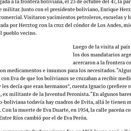
gada a la frontera boliviana, el 23 de octubre del 47, la pa
e militar. Junto con el presidente boliviano, Enrique Herz
omercial. Visitaron yacimientos petroleros, escuelas y ho
ada por Herztog con la cruz del cóndor de Los Andes, mie
l pueblo vecino.
Luego de la visita al paí
los dos mandatarios arge
acercaron a la frontera co
ron medicamentos e insumos para los necesitados. “Algu
 con Eva de que los bolivianos se cruzaban a recibir medi
 les decía que eran hermanos”, cuenta Ignacio (prefiere r
, ex militante de la Juventud Peronista. “En algunos bares
-boliviana todavía hay cuadros de Evita, allá le tienen 
. Con la muerte de Eva Duarte, en 1954, la calle paceña c
Entre Ríos cambió por el de Eva Perón.