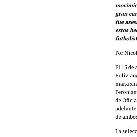
movimien
gran car
fue ases
estos he
futbolíst
Por Nico
El 15 de 
Bolivian
marxismo
Peronism
de Oficia
adelante
de ambos
La selec