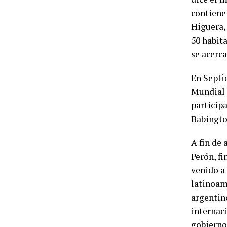
contiene
Higuera,
50 habita
se acerca
En Septi
Mundial 
particip
Babingto
A fin de 
Perón, fi
venido a 
latinoame
argentin
internaci
gobierno