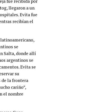
reja fue recibida por
tog, llegaron a un
spitales. Evita fue
ntras recibían el
s latinoamericano,
ntinos se
n Salta, donde allí
nos argentinos se
camentos. Evita se
eservar su
 de la frontera
mucho cariño”,
on el nombre