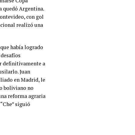
amarse Copa
ta quedó Argentina.
Montevideo, con gol
cional realizó una
 que había logrado
 desafíos
ar definitivamente a
usilarlo. Juan
liado en Madrid, le
lo boliviano no
una reforma agraria
 “Che” siguió