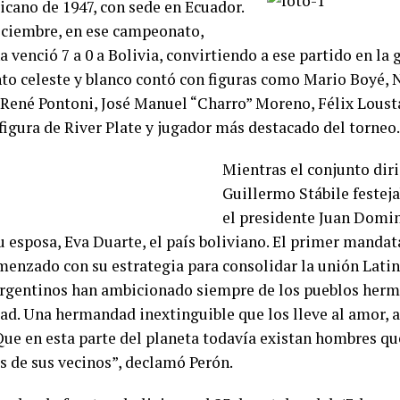
cano de 1947, con sede en Ecuador.
diciembre, en ese campeonato,
 venció 7 a 0 a Bolivia, convirtiendo a ese partido en la 
nto celeste y blanco contó con figuras como Mario Boyé, 
René Pontoni, José Manuel “Charro” Moreno, Félix Loust
figura de River Plate y jugador más destacado del torneo.
Mientras el conjunto dir
Guillermo Stábile festej
el presidente Juan Domin
u esposa, Eva Duarte, el país boliviano. El primer manda
menzado con su estrategia para consolidar la unión Lati
argentinos han ambicionado siempre de los pueblos herm
d. Una hermandad inextinguible que los lleve al amor, a l
 Que en esta parte del planeta todavía existan hombres qu
 de sus vecinos”, declamó Perón.