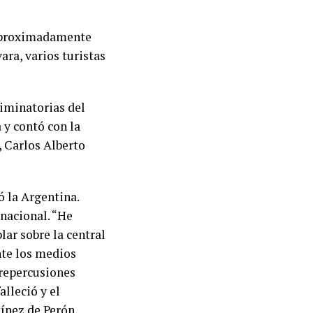
 aproximadamente
ara, varios turistas
liminatorias del
 y contó con la
, Carlos Alberto
ó la Argentina.
 nacional. “He
lar sobre la central
nte los medios
 repercusiones
alleció y el
ínez de Perón,