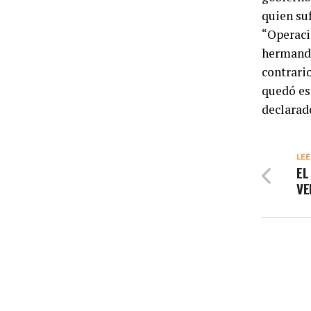
quien su
“Operació
hermanda
contrari
quedó es
declarad
LEÉ
EL
VE