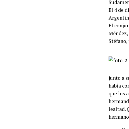
Sudameri
El 4 de 
Argentina
El conju
Méndez, 
Stéfano, 
junto a s
había co
que los 
hermanda
lealtad.
hermanos