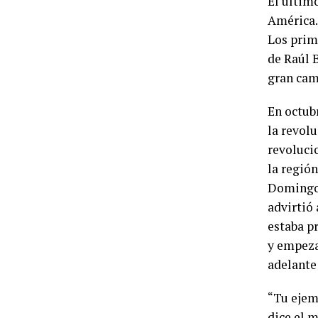
El últim
América.
Los prim
de Raúl 
gran camp
En octub
la revol
revolucio
la región
Domingo 
advirtió 
estaba p
y empeza
adelante
“Tu ejem
dice el 