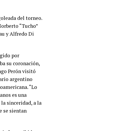
goleada del torneo.
Norberto “Tucho”
au y Alfredo Di
igido por
aba su coronación,
go Perón visitó
tario argentino
noamericana. “Lo
anos es una
a sinceridad, a la
e se sientan