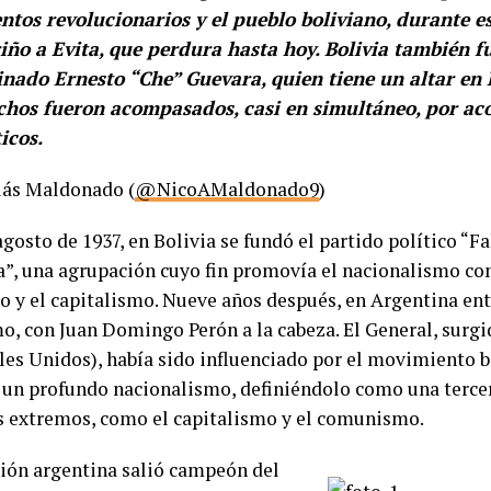
tos revolucionarios y el pueblo boliviano, durante es
iño a Evita, que perdura hasta hoy. Bolivia también f
inado Ernesto “Che” Guevara, quien tiene un altar en
chos fueron acompasados, casi en simultáneo, por ac
icos.
lás Maldonado (
@NicoAMaldonado9
)
agosto de 1937, en Bolivia se fundó el partido político “F
a”, una agrupación cuyo fin promovía el nacionalismo co
 y el capitalismo. Nueve años después, en Argentina entr
o, con Juan Domingo Perón a la cabeza. El General, surg
les Unidos), había sido influenciado por el movimiento b
 un profundo nacionalismo, definiéndolo como una tercer
 extremos, como el capitalismo y el comunismo.
ción argentina salió campeón del