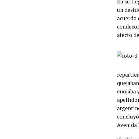
En su lle
un desfil
acuerdo c
condecor
afecto de
repartie
quejaban
enojaba y
apellido)
argentino
concluyó
Avenida 