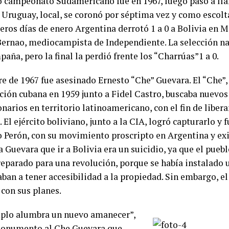
o campeonato Sudamericano fue en 1967, luego pasó a ll
 Uruguay, local, se coronó por séptima vez y como escol
eros días de enero Argentina derrotó 1 a 0 a Bolivia en 
Bernao, mediocampista de Independiente. La selección na
aña, pero la final la perdió frente los “Charrúas”1 a 0.
re de 1967 fue asesinado Ernesto “Che” Guevara. El “Che”,
ución cubana en 1959 junto a Fidel Castro, buscaba nuevos
narios en territorio latinoamericano, con el fin de liber
. El ejército boliviano, junto a la CIA, logró capturarlo y f
Perón, con su movimiento proscripto en Argentina y exi
a Guevara que ir a Bolivia era un suicidio, ya que el pueb
reparado para una revolución, porque se había instalado 
ban a tener accesibilidad a la propiedad. Sin embargo, el
 con sus planes.
plo alumbra un nuevo amanecer”,
monumento al Che Guevara que