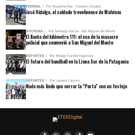
FEDERAL
Por
Angelina Roa - Trevelin, Chubut
José Hidalgo, el soldado trevelinense de Malvinas
SOCIEDAD
Por
Santiago García - San Miguel del Monte
El llanto del kilómetro 111: el eco de la masacre
policial que conmovió a San Miguel del Monte
DEPORTES
Por
Ambar Fiorella Espinoza
El futuro del handball en la Línea Sur de la Patagonia
DEPORTES
Por
Lautaro Cammi
Nada más lindo que cerrar la “Porta” con un festejo