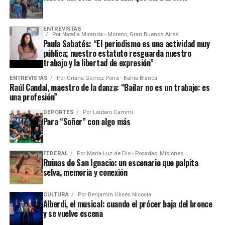
ENTREVISTAS
Por
Natalia Miranda - Moreno, Gran Buenos Aires
Paula Sabatés: “El periodismo es una actividad muy
pública; nuestro estatuto resguarda nuestro
trabajo y la libertad de expresión”
ENTREVISTAS
Por
Oriana Gómez Porra - Bahía Blanca
Raúl Candal, maestro de la danza: “Bailar no es un trabajo: es
una profesión”
DEPORTES
Por
Lautaro Cammi
Para “Soñer” con algo más
FEDERAL
Por
María Luz de Dio - Posadas, Misiones
Ruinas de San Ignacio: un escenario que palpita
selva, memoria y conexión
CULTURA
Por
Benjamín Ulises Nicosia
Alberdi, el musical: cuando el prócer baja del bronce
y se vuelve escena