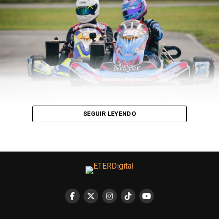
Para Boufflet, la persistencia de estas conductas no es
casual. En ese entramado se explica que conviven
manifestaciones extremas con otras más naturalizadas,
como el humor sexista o las chicanas que terminan
construyendo sentido. Basso aporta otra dimensión al
análisis: “
Todo lo que se repite por inercia y no se
cuestiona refuerza el paradigma en el que vivimos
”.
Tras lo ocurrido en Rosario, hinchas y familias
comenzaron a expresar su rechazo y a disputar el
SEGUIR LEYENDO
sentido de lo que se considera parte de la cultura
futbolera. “En tanto no nos opongamos y repudiemos
estas cosas, también somos responsables”, dice Boufflet
remarcando que no solo queda la responsabilidad en
quienes organizan estos actos, sino que amplía su
mirada a la aceptación donde la naturalización se
disfraza de tolerancia.
La ex presidenta de la Subcomisión de Género del Club