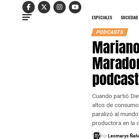
ESPECIALES
SOCIEDAD
PODCASTS
Mariano
Maradon
podcast 
Cuando partió Di
altos de consumo 
paralizó al mundo
productora en la 
Por
Leomarys Ñañ