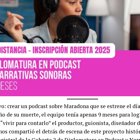
ivo: crear un podcast sobre Maradona que se estrene el dí
ño de su muerte, el equipo tenía apenas 9 meses para log
“vivir para contarlo” el productor, guionista, diseñador 
 nos compartió el detrás de escena de este proyecto histó
gistral de la Cohorte 2 de Diplomatura en Podcast y Narr