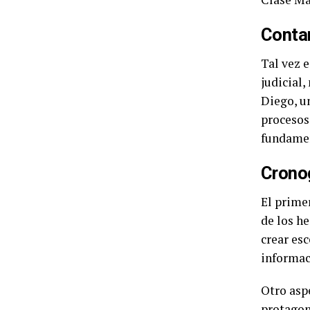
Contar
Tal vez 
judicial
Diego, u
procesos 
fundamen
Crono
El primer
de los h
crear es
informaci
Otro asp
protagon