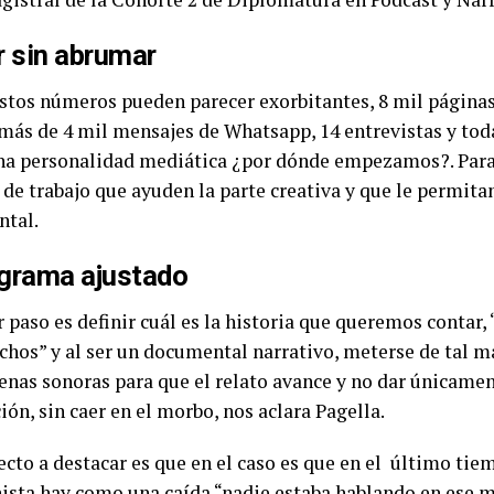
 sin abrumar
estos números pueden parecer exorbitantes, 8 mil página
, más de 4 mil mensajes de Whatsapp, 14 entrevistas y tod
na personalidad mediática ¿por dónde empezamos?. Para
de trabajo que ayuden la parte creativa y que le permitan
tal.
grama ajustado
 paso es definir cuál es la historia que queremos contar, 
echos” y al ser un documental narrativo, meterse de tal 
cenas sonoras para que el relato avance y no dar únicame
ón, sin caer en el morbo, nos aclara Pagella.
ecto a destacar es que en el caso es que en el último tie
ista hay como una caída “nadie estaba hablando en es