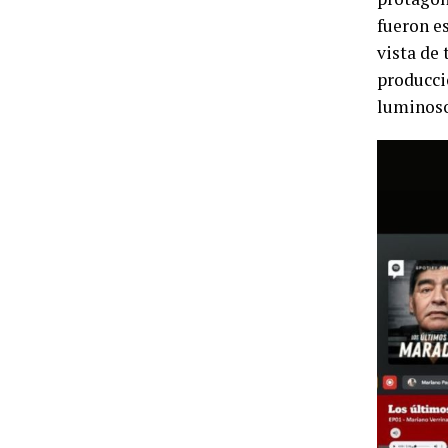
fueron e
vista de
producci
luminoso