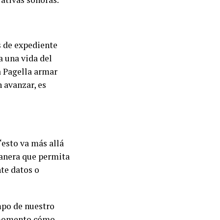
s de expediente
a una vida del
 Pagella armar
 avanzar, es
“esto va más allá
manera que permita
nte datos o
mpo de nuestro
e momento cómo