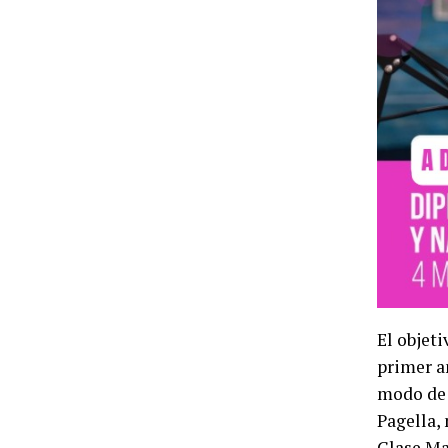
El objet
primer a
modo de 
Pagella,
Clase Ma