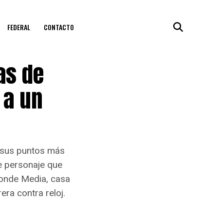
FEDERAL
CONTACTO
as de
 a un
 sus puntos más
e personaje que
donde Media, casa
ra contra reloj.