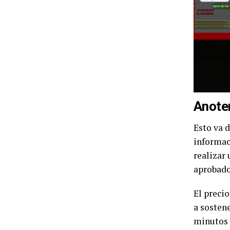
Anote
Esto va 
informac
realizar 
aprobado
El precio
a sostene
minutos 