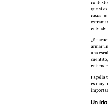
contexto 
que sí es
casos im
extranje
entender
¿Se acue
armar un
una esca
cuentito,
entiende 
Pagella t
es muy i
importan
Un ído