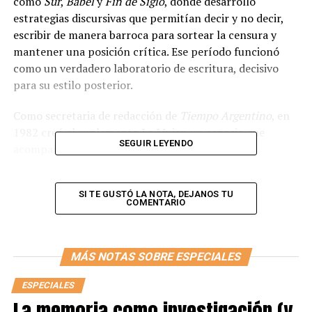
como
Sur
,
Babel
y
Fin de Siglo
, donde desarrolló
estrategias discursivas que permitían decir y no decir,
escribir de manera barroca para sortear la censura y
mantener una posición crítica. Ese período funcionó
como un verdadero laboratorio de escritura, decisivo
para su estilo posterior.
Como secretaria de redacción de
Tiempo Argentino
, en
1982 creó el suplemento La Mujer, un espacio que
SEGUIR LEYENDO
acompañó debates entonces silenciados como el
divorcio, la patria potestad compartida y el aborto. En
1984 fundó
Alfonsina
, el primer periódico feminista tras
SI TE GUSTÓ LA NOTA, DEJANOS TU
la caída de la dictadura, donde articuló desde la prensa
COMENTARIO
la reivindicación por los derechos de las mujeres y los
derechos humanos, proponiendose disputar el sentido
común mediático.
MÁS NOTAS SOBRE ESPECIALES
Desde esos espacios, María Moreno abordó temas que la
ESPECIALES
prensa argentina tendía a silenciar o tratar de forma
La memoria como investigación (y