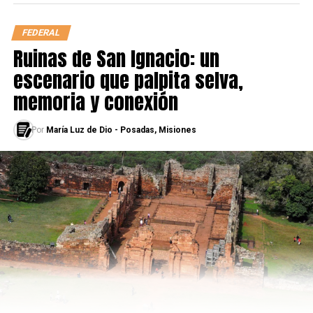
FEDERAL
Ruinas de San Ignacio: un
escenario que palpita selva,
memoria y conexión
Por
María Luz de Dio - Posadas, Misiones
Desde la televisión pudimos ver en la ciudad de Lviv, al
oeste de Ucrania, a unos 70 kilómetros con la frontera
de Polonia, un éxodo interminable de ciudadanos
camino al país vecino.