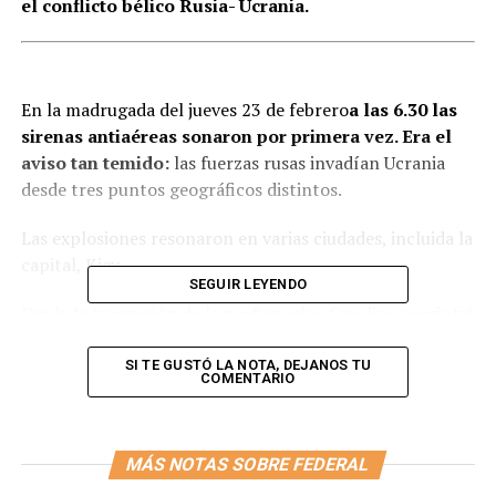
el conflicto bélico Rusia- Ucrania.
En la madrugada del jueves 23 de febrero
a las 6.30 las
sirenas antiaéreas sonaron por primera vez. Era el
aviso tan temido:
las fuerzas rusas invadían Ucrania
desde tres puntos geográficos distintos.
Las explosiones resonaron en varias ciudades, incluida la
capital, Kiev.
SEGUIR LEYENDO
Desde la trasmisión de la medianoche, Carolina presintió
que algo podía suceder por la información que se iba
dando minuto a minuto en nuestro país. Un llamado de
SI TE GUSTÓ LA NOTA, DEJANOS TU
COMENTARIO
su jefe a las 6 am la convocaba para presentarse en el
canal de noticias.
MÁS NOTAS SOBRE FEDERAL
A las 9 am llegó la confirmación: