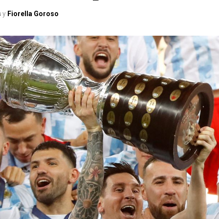
s
y
Fiorella Goroso