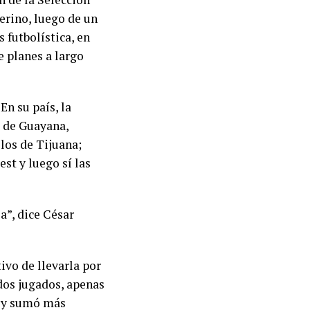
erino, luego de un
 futbolística, en
e planes a largo
n su país, la
s de Guayana,
los de Tijuana;
st y luego sí las
a”, dice César
ivo de llevarla por
dos jugados, apenas
1 y sumó más