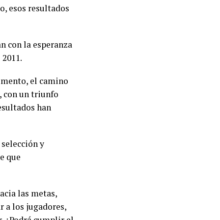
go, esos resultados
an con la esperanza
 2011.
momento, el camino
, con un triunfo
resultados han
 selección y
ne que
acia las metas,
r a los jugadores,
r. ¿Podrá cumplir el