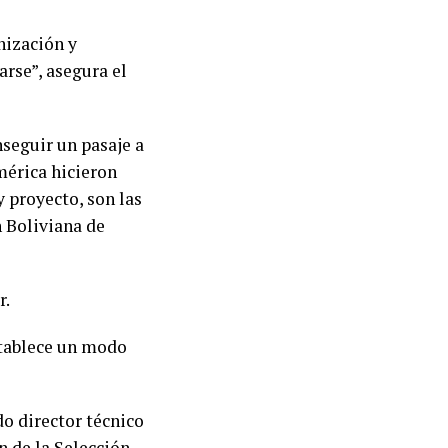
nización y
arse”, asegura el
nseguir un pasaje a
mérica hicieron
y proyecto, son las
n Boliviana de
r.
establece un modo
do director técnico
n de la Selección