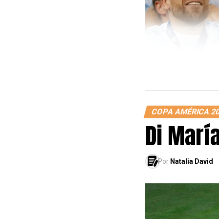
COPA AMÉRICA 2
Di Marí
Por
Natalia David