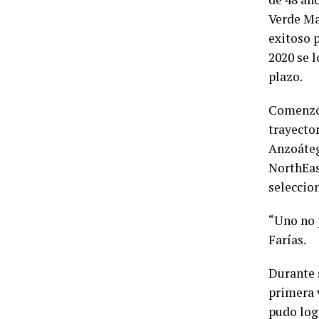
Verde Ma
exitoso p
2020 se l
plazo.
Comenzó 
trayecto
Anzoáteg
NorthEas
seleccion
“Uno no 
Farías.
Durante 
primera 
pudo log