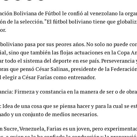
ación Boliviana de Fútbol le confió al venezolano la orga
n de la selección. “El fútbol boliviano tiene que globaliz
or.
l boliviano pasa por sus peores años. No solo no puede co
al, sino que también las flojas actuaciones en la Copa A
r todo el sistema del deporte en ese país. Perseverancia 
bras que pensó César Salinas, presidente de la Federació
l elegir a César Farías como entrenador.
ancia: Firmeza y constancia en la manera de ser o de obra
 Idea de una cosa que se piensa hacer y para la cual se 
ado y un conjunto de medios necesarios.
n Sucre, Venezuela, Farias es un joven, pero experimenta
s, a quien se le ha confiado la conducción y la preparació