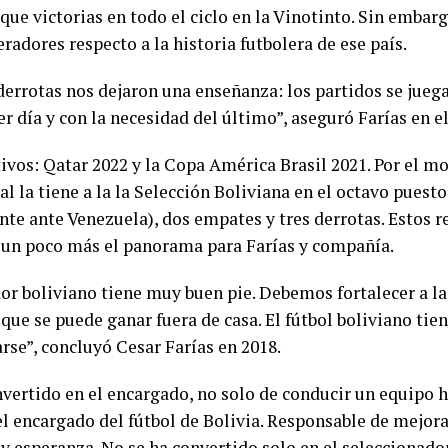
que victorias en todo el ciclo en la Vinotinto. Sin embar
radores respecto a la historia futbolera de ese país.
derrotas nos dejaron una enseñanza: los partidos se jueg
r día y con la necesidad del último”, aseguró Farías en el
tivos: Qatar 2022 y la Copa América Brasil 2021. Por el 
l la tiene a la la Selección Boliviana en el octavo puesto
nte ante Venezuela), dos empates y tres derrotas. Estos 
 un poco más el panorama para Farías y compañía.
dor boliviano tiene muy buen pie. Debemos fortalecer a la
que se puede ganar fuera de casa. El fútbol boliviano tie
rse”, concluyó Cesar Farías en 2018.
nvertido en el encargado, no solo de conducir un equipo h
el encargado del fútbol de Bolivia. Responsable de mejora
 y esperanza. No se ha convertido solo en el seleccionado