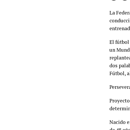
La Feder
conducció
entrenad
El fútbo
un Mundi
replantea
dos pala
Fútbol, a
Persever
Proyecto:
determin
Nacido e
de 48 año