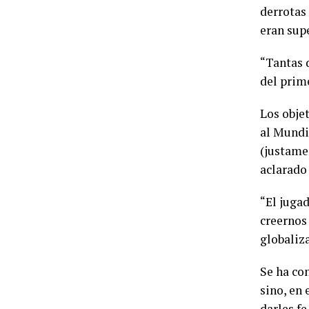
derrotas 
eran supe
“Tantas 
del prime
Los obje
al Mundia
(justame
aclarado
“El juga
creernos 
globaliza
Se ha co
sino, en 
darles fe