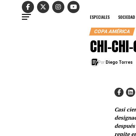
ESPECIALES
SOCIEDAD
COPA AMÉRICA
CHI-CHI-
Por
Diego Torres
Casi cie
designac
después 
repite e