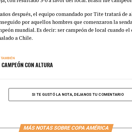
oja, con resultado 3-0 a favor del local. Brasil fue campeón
 años después, el equipo comandado por Tite tratará de a
onseguido por aquellos hombres que comenzaron la send
peón mundial. Es decir: ser campeón de local cuando el 
ñalado a Chile.
 TAMBIÉN
 CAMPEÓN CON ALTURA
SI TE GUSTÓ LA NOTA, DEJANOS TU COMENTARIO
MÁS NOTAS SOBRE COPA AMÉRICA