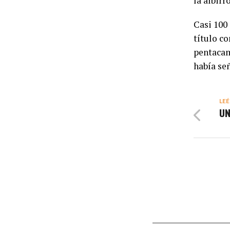
la albirr
Casi 100
título c
pentacam
había se
LEÉ
UN