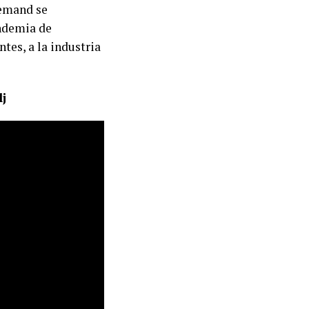
demand se
andemia de
tes, a la industria
j