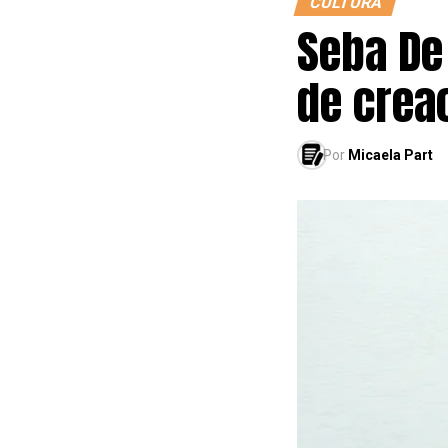
CULTURA
Seba De
de crea
Por
Micaela Part