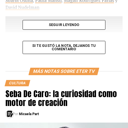
Sbarbi Osuna
,
Paula Manso
,
Magalí Rodríguez Farias
y
David Nudelman
SEGUIR LEYENDO
SI TE GUSTÓ LA NOTA, DEJANOS TU
COMENTARIO
MÁS NOTAS SOBRE ETER TV
CULTURA
Seba De Caro: la curiosidad como
LEÉ TAMBIÉN
Un lugar donde no existe el “No se puede salir de esto”
motor de creación
Por
Micaela Part