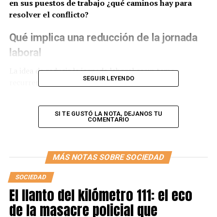
en sus puestos de trabajo ¿qué caminos hay para
resolver el conflicto?
Qué implica una reducción de la jornada
laboral
La idea de reducir la jornada laboral es un tema
SEGUIR LEYENDO
recurrente desde hace tiempo en Argentina. El
oficialismo y otros partidos reactivaron la discusión
para tratar un proyecto de ley. En este momento,
SI TE GUSTÓ LA NOTA, DEJANOS TU
existen 11 proyectos diferentes que proponen una
COMENTARIO
reducción de la jornada laboral.
La abogada laboralista Paola Fernandez, matrícula
MÁS NOTAS SOBRE SOCIEDAD
N°65153 CABA, expresa: ”En el caso del subte van a
tener que revisar el Convenio Colectivo de Trabajo de
SOCIEDAD
Subterráneos 384/1999 y creo difícil que esto suceda”.
El llanto del kilómetro 111: el eco
de la masacre policial que
El convenio establece que “…el sindicato sostiene la