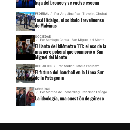
baja del bronce y se vuelve escena
FEDERAL
Por
Angelina Roa - Trevelin, Chubut
José Hidalgo, el soldado trevelinense
de Malvinas
SOCIEDAD
Por
Santiago García - San Miguel del Monte
El llanto del kilómetro 111: el eco de la
masacre policial que conmovió a San
Miguel del Monte
DEPORTES
Por
Ambar Fiorella Espinoza
El futuro del handball en la Línea Sur
de la Patagonia
GÉNEROS
Por
Martína de Leonardis y Francisco Lofiego
La ideología, una cuestión de género