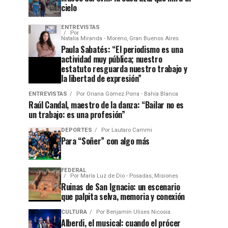
cielo
ENTREVISTAS
Por
Natalia Miranda - Moreno, Gran Buenos Aires
Paula Sabatés: “El periodismo es una
actividad muy pública; nuestro
estatuto resguarda nuestro trabajo y
la libertad de expresión”
ENTREVISTAS
Por
Oriana Gómez Porra - Bahía Blanca
Raúl Candal, maestro de la danza: “Bailar no es
un trabajo: es una profesión”
DEPORTES
Por
Lautaro Cammi
Para “Soñer” con algo más
FEDERAL
Por
María Luz de Dio - Posadas, Misiones
Ruinas de San Ignacio: un escenario
que palpita selva, memoria y conexión
CULTURA
Por
Benjamín Ulises Nicosia
Alberdi, el musical: cuando el prócer