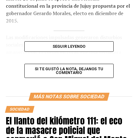
constitucional en la provincia de Jujuy propuesta por el
gobernador Gerardo Morales, electo en diciembre de
2015.
Las modificaciones impulsadas generaron disturbios
sociales y repudio a nivel nacional. “La provincia
SEGUIR LEYENDO
amaneció con 17 cortes en total. Fue una verdadera
batalla campal, la última registrada que fue similar
ocurrió en diciembre de 2001”, detalló Tejeda. El
SI TE GUSTÓ LA NOTA, DEJANOS TU
COMENTARIO
resultado de este episodio fue de 68 personas detenidas,
más de 250 heridos, robos y la quema de dos vehículos.
Los principales puntos de la reforma
MÁS NOTAS SOBRE SOCIEDAD
SOCIEDAD
El llanto del kilómetro 111: el eco
de la masacre policial que