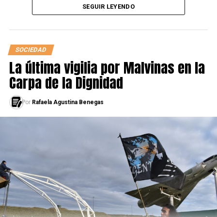
SEGUIR LEYENDO
SOCIEDAD
La última vigilia por Malvinas en la
Carpa de la Dignidad
Por
Rafaela Agustina Benegas
En épocas de redes sociales, todos estos niños, niñas y
adolescentes adoptaron un hashtag como estandarte,
#FridayForFuture
,
o “Viernes por el futuro” en español.
Un grito de guerra originado por Greta Thunberg, una
adolescente sueca de 16 años, que en agosto de 2018
comenzó a dar discursos y hacer paros, primero en su