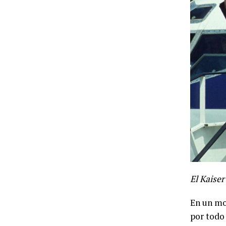
El Kaise
En un mo
por todo 