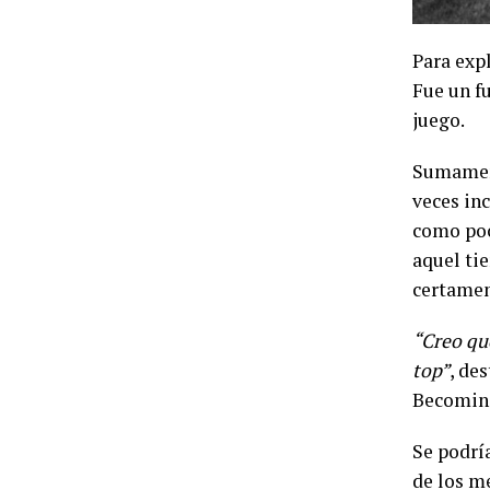
Para expl
Fue un fu
juego.
Sumament
veces inc
como poc
aquel ti
certamen 
“Creo qu
top”
, de
Becomin
Se podrí
de los me