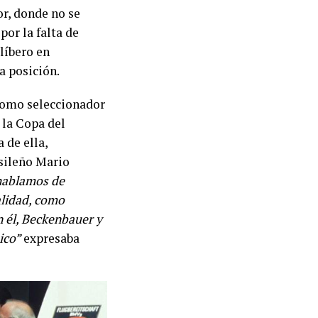
r, donde no se
por la falta de
 líbero en
a posición.
como seleccionador
r la Copa del
 de ella,
asileño Mario
 hablamos de
alidad, como
n él, Beckenbauer y
ico”
expresaba