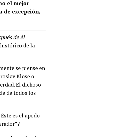
mo el mejor
ta de excepción,
spués de él
histórico de la
emente se piense en
roslav Klose o
erdad. El dichoso
de de todos los
 Éste es el apodo
perador”?