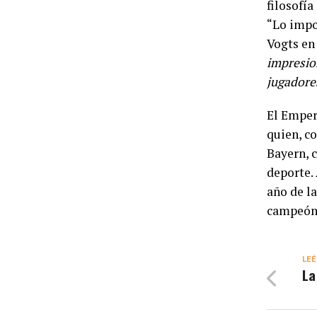
filosofía
“Lo impor
Vogts e
impresio
jugadore
El Emper
quien, co
Bayern, 
deporte.
año de la
campeón
LEÉ
La