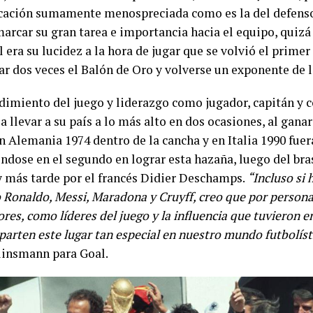
cación sumamente menospreciada como es la del defenso
arcar su gran tarea e importancia hacia el equipo, quizá 
l era su lucidez a la hora de jugar que se volvió el primer
ar dos veces el Balón de Oro y volverse un exponente de l
dimiento del juego y liderazgo como jugador, capitán y 
a llevar a su país a lo más alto en dos ocasiones, al gana
 Alemania 1974 dentro de la cancha y en Italia 1990 fuera
éndose en el segundo en lograr esta hazaña, luego del br
y más tarde por el francés Didier Deschamps.
“Incluso si
o Ronaldo, Messi, Maradona y Cruyff, creo que por person
es, como líderes del juego y la influencia que tuvieron e
parten este lugar tan especial en nuestro mundo futbolíst
linsmann para Goal.