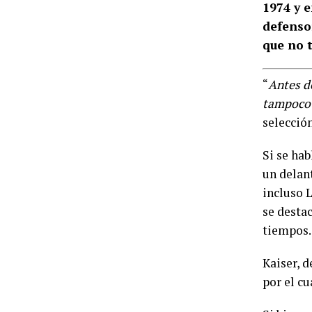
1974 y 
defensor
que no 
“
Antes de
tampoco 
selecció
Si se ha
un delan
incluso 
se desta
tiempos.
Kaiser, d
por el c