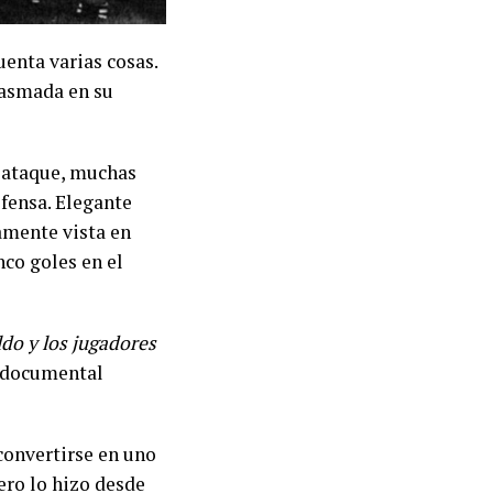
uenta varias cosas.
plasmada en su
n ataque, muchas
efensa. Elegante
amente vista en
nco goles en el
do y los jugadores
l documental
convertirse en uno
pero lo hizo desde