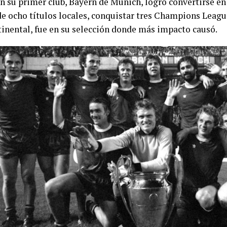
en su primer club, Bayern de Múnich, logró convertirse en
de ocho títulos locales, conquistar tres Champions Leagu
tinental, fue en su selección donde más impacto causó.