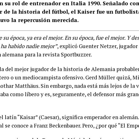
en su rol de entrenador en Italia 1990. Señalado co
 de la historia del fútbol, el Kaiser fue un futbolis
tuvo la repercusión merecida.
 su época, ya era el mejor. En su época, fue el mejor. Y de
ha habido nadie mejor”
, explicó Guenter Netzer, jugador 
n alemana para la revista Sportbuzzer.
bla del mejor jugador de la historia de Alemania probabl
tero o un mediocampista ofensivo. Gerd Müller quizá, Mi
Lothar Matthäus. Sin embargo, nada está más lejos de la v
caba como líbero y es, seguramente, el defensor más gran
el latín “Kaisar” (Caesar), significa emperador en alemán.
ual se conoce a Franz Beckenbauer. Pero, ¿por qué “El Em