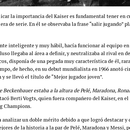
icar la importancia del Kaiser es fundamental tener en c
era de serie. En él se observaba la frase “salir jugando” 
e inteligente y muy hábil, hacía funcionar al equipo e
luso llegaba al área a definir, y neutralizaba al rival en d
os, disponía de una pegada muy característica de él, rar
empo, de hecho, en su debut mundialista en 1966 anotó ci
y se llevó el título de “Mejor jugador joven”.
e Beckenbauer estaba a la altura de Pelé, Maradona, Ronal
stacó Berti Vogts, quien fuera compañero del Kaiser, en e
g Champions.
a analizar un doble mérito debido a que logró destacar y 
jores de la historia a la par de Pelé, Maradona y Messi, 