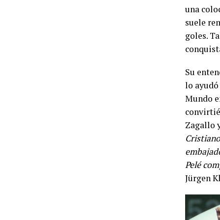
una colo
suele rem
goles. Ta
conquist
Su enten
lo ayudó 
Mundo en
convirti
Zagallo 
Cristian
embajador
Pelé com
Jürgen K