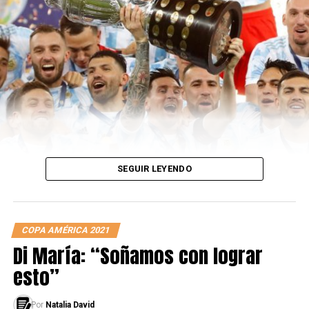
certamen y también el que más asistencias dio, obligó al
mercado futbolero tener que tazarlo en 18 millones de
euros de siete que valía anteriormente. Así también,
metiéndose entre los mejores seis colombianos más
costosos del mundo, un ranking liderado por Duván
Zapata en 33 millones de euros.
SEGUIR LEYENDO
COPA AMÉRICA 2021
Di María: “Soñamos con lograr
esto”
Por
Natalia David