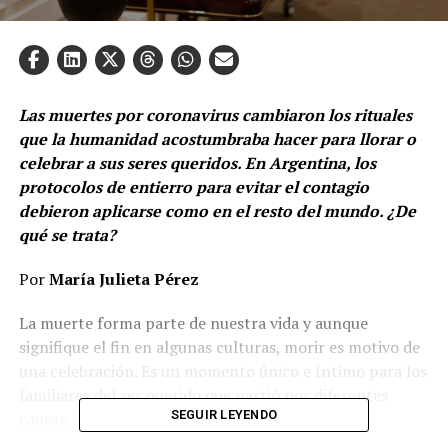
Las muertes por coronavirus cambiaron los rituales
que la humanidad acostumbraba hacer para llorar o
celebrar a sus seres queridos. En Argentina, los
protocolos de entierro para evitar el contagio
debieron aplicarse como en el resto del mundo. ¿De
qué se trata?
Por
María Julieta Pérez
La muerte forma parte de nuestra vida y aunque
signifique el fin en algunas culturas, morir es motivo de
una celebración. Es un momento único e íntimo para los
familiares del ser querido que partió por diferentes
SEGUIR LEYENDO
causas.