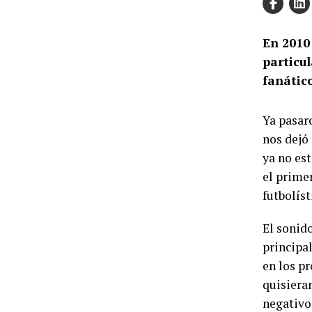
En 2010
particul
fanátic
Ya pasar
nos dejó
ya no es
el prime
futbolíst
El sonido
principa
en los p
quisiera
negativo