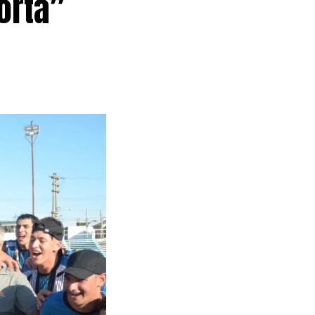
orta”