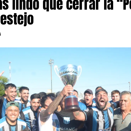
s lindo que cerrar la “P
festejo
i