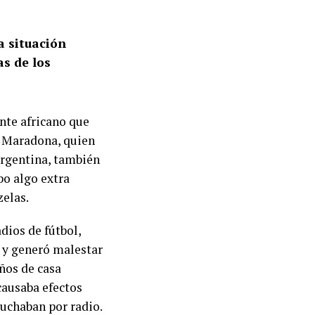
a situación
as de los
nte africano que
 Maradona, quien
Argentina, también
bo algo extra
zelas.
dios de fútbol,
, y generó malestar
ños de casa
causaba efectos
cuchaban por radio.