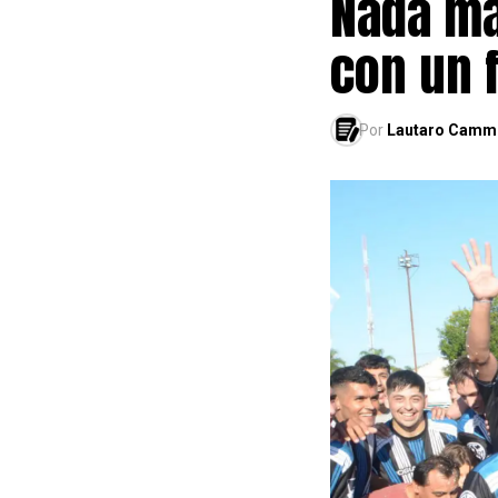
Nada má
con un 
Por
Lautaro Camm