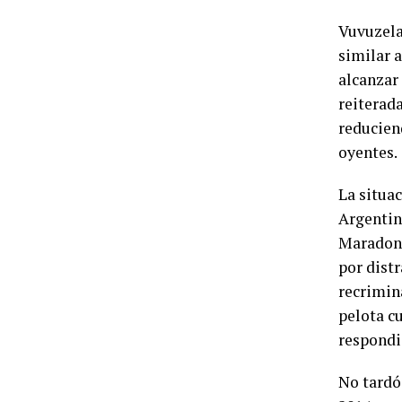
Vuvuzela 
similar 
alcanzar 
reiterada
reducien
oyentes.
La situac
Argentin
Maradona
por distr
recrimin
pelota cu
respondi
No tardó