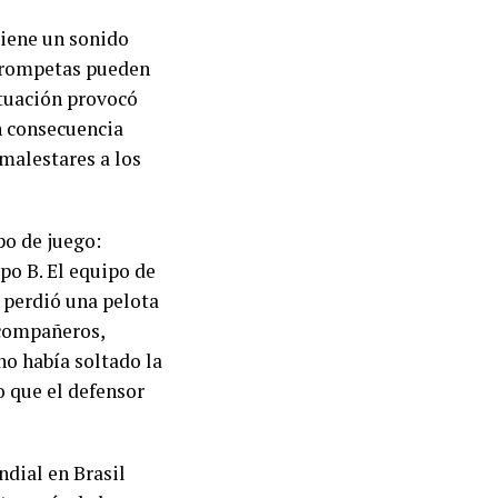
tiene un sonido
 trompetas pueden
ituación provocó
en consecuencia
malestares a los
po de juego:
po B. El equipo de
 perdió una pelota
 compañeros,
no había soltado la
o que el defensor
ndial en Brasil