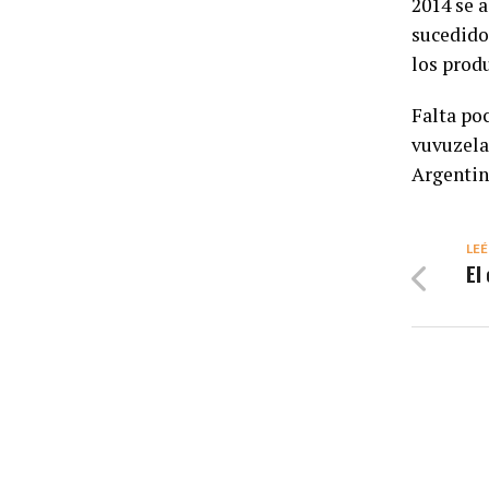
2014 se a
sucedido
los prod
Falta po
vuvuzela
Argentin
LEÉ
El