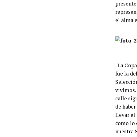
presente 
represent
el alma e
-La Copa
fue la de
Selecció
vivimos.
calle si
de haber
llevar e
como lo 
nuestra 