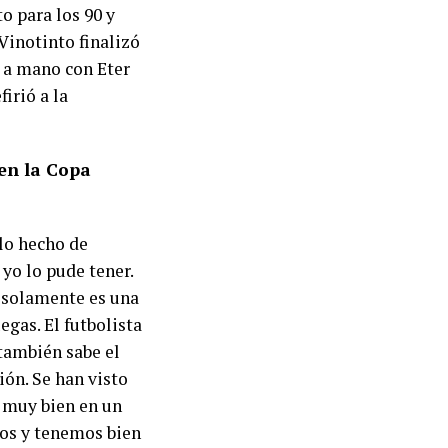
o para los 90 y
Vinotinto finalizó
o a mano con Eter
irió a la
en la Copa
olo hecho de
 yo lo pude tener.
o solamente es una
egas. El futbolista
 también sabe el
ión. Se han visto
 muy bien en un
mos y tenemos bien