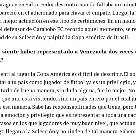
araguay en Salta. Fedor descontó cuando faltaba un minut
areció en el adicionado para clavar el empate. Luego, la 
su mejor actuación en ese tipo de certámenes. En un man
 el defensor de Carabobo FC recordó aquel momento, se ref
d de su Selección y palpitó la Copa América de Brasil.
e siente haber representado a Venezuela dos veces 
a?
entí al jugar la Copa América es difícil de describir. El s
ar a tu país como jugador de fútbol ya es un privilegio, y
tarlo de buena manera, sin duda alguna, fue lo mejor. N
que uno está vistiendo, sino un país entero por el cual ju
e esa manera. Sabe las responsabilidades que tiene, pero
la emoción y privilegio que es representar a toda una nac
asos en los que jugadores de muy buen nivel, que actúan
ego llegan a la Selección y no rinden de tal manera. Sabe