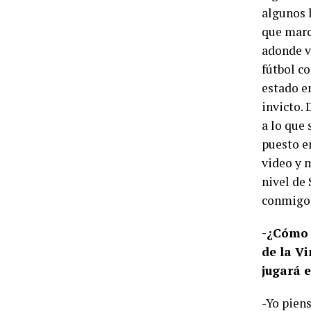
algunos 
que marc
adonde v
fútbol c
estado e
invicto.
a lo que
puesto en
video y 
nivel de 
conmigo 
-¿Cómo 
de la V
jugará e
-Yo pien