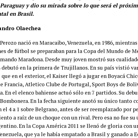
 Paraguay y dio su mirada sobre lo que será el próxi
tal en Brasil.
andro Olaechea
Perozo nació en Maracaibo, Venezuela, en 1986, mientra
nes de fútbol se preparaban para la Copa del Mundo de M
mando Maradona. Desde muy joven mostró sus cualidade
 debutó en la primera de Trujillanos. En su país vistió va
que en el exterior, el Kaiser llegó a jugar en Boyacá Chi
de Francia, Atletico Clube de Portugal, Sport Boys de Bol
. En el elenco bahiense actuó sólo en 7 partidos. Su debu
a Bombonera. En la fecha siguiente anotó su único tanto c
 el 4 a 1 sobre Belgrano, antes de ser reemplazado por pe
nto a raíz de un choque con un rival. Pero esa no fue su
gentino. En la Copa América 2011 se llenó de gloria con u
Venezuela, que ya le había empatado a Brasil y ganado a E