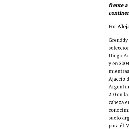
frente a
continen
Por
Alej
Grenddy 
seleccio
Diego Ar
y en 2004
mientras 
Ajaccio 
Argentina
2-0 en l
cabeza en
conocimie
suelo ar
para él. 