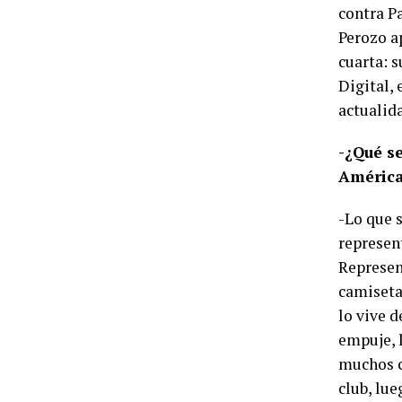
contra P
Perozo ap
cuarta: 
Digital,
actualida
-¿Qué s
Améric
-Lo que s
represent
Represen
camiseta 
lo vive d
empuje, 
muchos c
club, lu