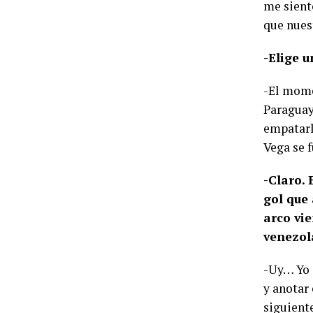
me sient
que nuest
-Elige 
-El mome
Paraguay
empatarl
Vega se 
-Claro. 
gol que 
arco vi
venezol
-Uy… Yo 
y anotar 
siguient