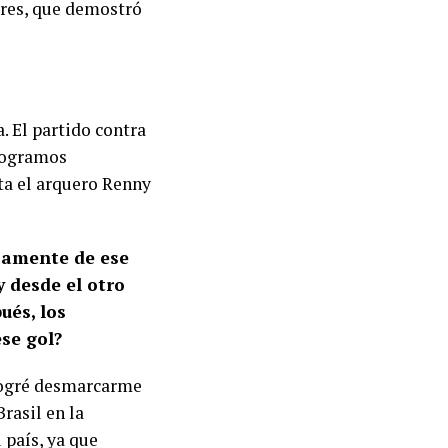
ores, que demostró
. El partido contra
 logramos
ta el arquero Renny
isamente de ese
y desde el otro
ués, los
se gol?
 logré desmarcarme
Brasil en la
 país, ya que