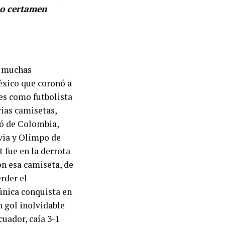
mo certamen
s muchas
éxico que coronó a
s como futbolista
rias camisetas,
có de Colombia,
ivia y Olimpo de
t fue en la derrota
on esa camiseta, de
rder el
 única conquista en
n gol inolvidable
cuador, caía 3-1