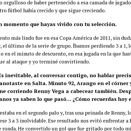
o orgulloso de haber pertenecido a esa camada de jugad
ro fútbol había crecido y que sigue creciendo.
un momento que hayas vivido con tu selección.
nto más lindo fue en esa Copa América de 2011, sin duda
, el último de la serie de grupo. Íbamos perdiendo 3 a 1,
o en el minuto de descuento, en esa jugada en la que has
fue al ataque y yo terminé convirtiendo.
Es inevitable, al conversar contigo, no hablar prec
anotaste en Salta. Minuto 92, Arango en el córner 
ene corriendo Renny Vega a cabecear también. Desp
anos ya saben lo que pasó… ¿Cómo recuerdas hoy e
estaba en el segundo palo y, tras una peinada de Renny,
ese 3 a 3 inolvidable. Ese resultado nos evitó enfrentar a 
e ronda. He convertido un gol que fue gritado por todo mi