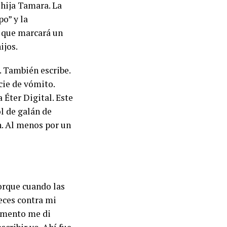
 hija Tamara. La
o” y la
 que marcará un
ijos.
. También escribe.
cie de vómito.
 Éter Digital. Este
ol de galán de
ón. Al menos por un
orque cuando las
eces contra mi
momento me di