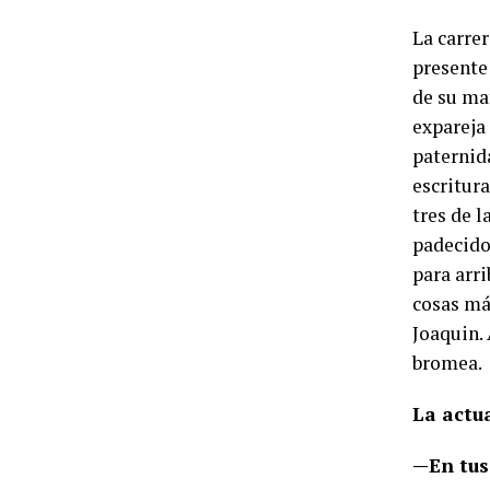
La carrer
presente
de su mat
expareja 
paternid
escritur
tres de l
padecido
para arr
cosas más
Joaquin. 
bromea.
La actua
—En tus