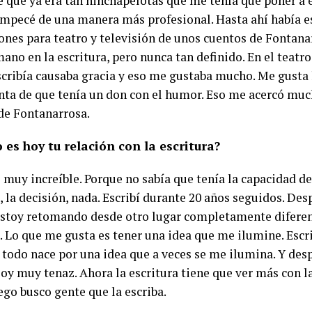
 que ya era tan hinchapelotas que me tenía que poner a es
mpecé de una manera más profesional. Hasta ahí había es
ones para teatro y televisión de unos cuentos de Fontana
ano en la escritura, pero nunca tan definido. En el teatr
scribía causaba gracia y eso me gustaba mucho. Me gusta 
nta de que tenía un don con el humor. Eso me acercó mucho
 de Fontanarrosa.
es hoy tu relación con la escritura?
muy increíble. Porque no sabía que tenía la capacidad de e
 la decisión, nada. Escribí durante 20 años seguidos. Des
estoy retomando desde otro lugar completamente diferent
. Lo que me gusta es tener una idea que me ilumine. Escri
 todo nace por una idea que a veces se me ilumina. Y des
 Soy muy tenaz. Ahora la escritura tiene que ver más con l
ego busco gente que la escriba.