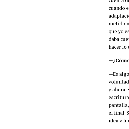
cuenta de
cuando e
adaptaci
metido m
que yo e
daba cue
hacer lo
—¿Cómo 
—Es algo 
voluntad,
y ahora 
escritura
pantalla,
el final.
idea y lu