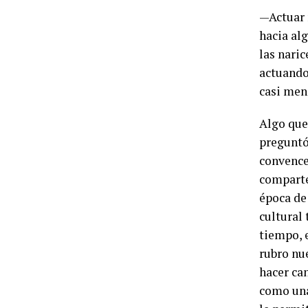
—Actuar n
hacia al
las naric
actuando
casi men
Algo que
preguntó 
convence
comparte
época de
cultural 
tiempo, 
rubro nu
hacer ca
como una