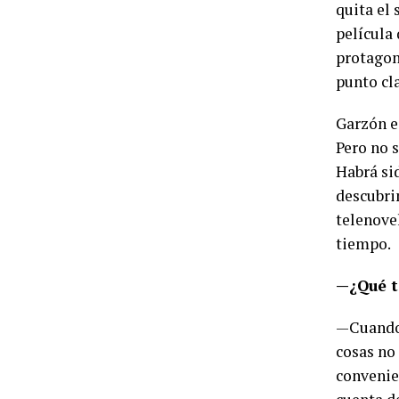
quita el 
película 
protagon
punto cla
Garzón es
Pero no 
Habrá sid
descubrim
telenovel
tiempo.
—¿Qué t
—Cuando 
cosas no
convenie