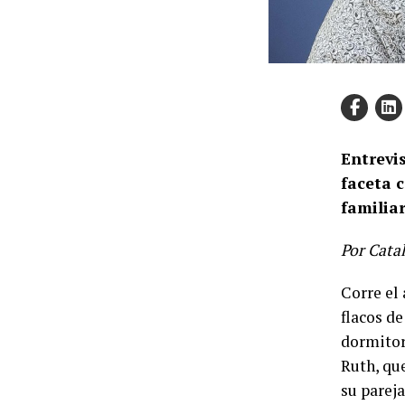
Entrevis
faceta 
familiar
Por Cata
Corre el 
flacos d
dormitori
Ruth, que
su pareja