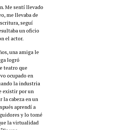
n. Me sentí llevado
yo, me llevaba de
scritura, seguí
sultaba un oficio
n el actor.
ños, una amiga le
ega logró
e teatro que
uvo ocupado en
uando la industria
e existir por un
r la cabeza en un
espués aprendí a
eguidores y lo tomé
ue la virtualidad