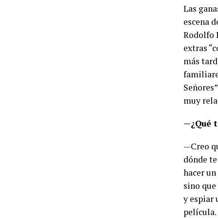
Las gana
escena d
Rodolfo R
extras “c
más tarde
familiare
Señores”
muy rela
—¿Qué t
—Creo qu
dónde te 
hacer un 
sino que
y espiar 
película