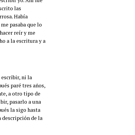
cribir yo. Ahí fue
crito las
rrosa. Había
o me pasaba que lo
hacer reír y me
 a la escritura y a
scribir, ni la
pués paré tres años,
e, a otro tipo de
bir, pasarlo a una
pués la sigo hasta
a descripción de la