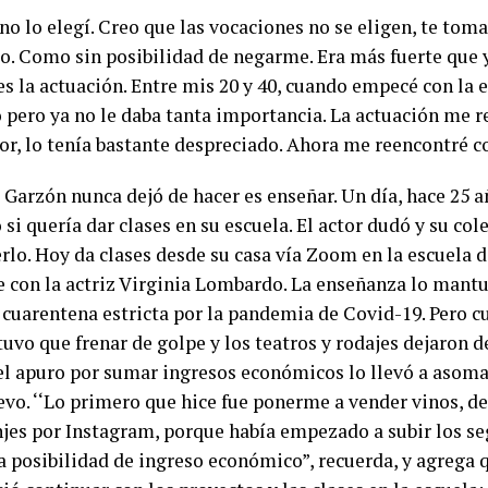
o lo elegí. Creo que las vocaciones no se eligen, te toma
go. Como sin posibilidad de negarme. Era más fuerte que 
es la actuación. Entre mis 20 y 40, cuando empecé con la e
 pero ya no le daba tanta importancia. La actuación me re
or, lo tenía bastante despreciado. Ahora me reencontré co
 Garzón nunca dejó de hacer es enseñar. Un día, hace 25 a
si quería dar clases en su escuela. El actor dudó y su col
rlo. Hoy da clases desde su casa vía Zoom en la escuela d
 con la actriz Virginia Lombardo. La enseñanza lo mant
 cuarentena estricta por la pandemia de Covid-19. Pero c
tuvo que frenar de golpe y los teatros y rodajes dejaron d
el apuro por sumar ingresos económicos lo llevó a asoma
evo. ‘‘Lo primero que hice fue ponerme a vender vinos, d
njes por Instagram, porque había empezado a subir los s
 posibilidad de ingreso económico”, recuerda, y agrega q