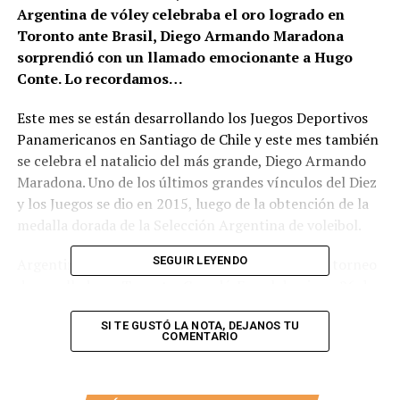
Argentina de vóley celebraba el oro logrado en
Toronto ante Brasil, Diego Armando Maradona
sorprendió con un llamado emocionante a Hugo
Conte. Lo recordamos…
Este mes se están desarrollando los Juegos Deportivos
Panamericanos en Santiago de Chile y este mes también
se celebra el natalicio del más grande, Diego Armando
Maradona. Uno de los últimos grandes vínculos del Diez
y los Juegos se dio en 2015, luego de la obtención de la
medalla dorada de la Selección Argentina de voleibol.
SEGUIR LEYENDO
Argentina y Brasil se encontraron en la final del torneo
desarrollado en Toronto, Canadá. Fue el domingo 26 de
julio justo en la previa de la ceremonia de clausura. El
rating de ese partido fue muy grande: por el día, por el
SI TE GUSTÓ LA NOTA, DEJANOS TU
COMENTARIO
horario, porque no había algo más importante a nivel
deporte, por lo que estaba en juego y por los rivales,
claro.