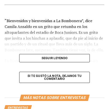
“Bienvenidos y bienvenidas a La Bombonera”, dice
Camila Ansaldo en un grito que retumba en los
altoparlantes del estadio de Boca Juniors. Es un grito
que invita a los hinchas a aplaudir, que da pie al inicio de
un partido y de un ritual que lleva más de un siglo. La
Bombonera late, aseguran. También tiene voz, la de ella.
SEGUIR LEYENDO
En la vida de Camila sus dos pasiones se unieron para
transformarse en el trabajo que no imaginó ni en
sueños, porque fue una precursora. Locutora y amante
SI TE GUSTÓ LA NOTA, DEJANOS TU
de la radio, por un lado; hincha fanática de Boca, por
COMENTARIO
otro.
Así, con tan solo 25 años, se convirtió en la primera
MÁS NOTAS SOBRE ENTREVISTAS
mujer voz del estadio del club de sus amores. Se dio el
lujo de presentar a Diego Maradona en el último partido
ENTREVISTAS