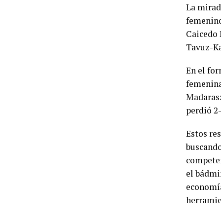
La mirad
femenino 
Caicedo M
Tavuz-Ka
En el fo
femenina,
Madarasz
perdió 2
Estos res
buscando 
competen
el bádmi
economía
herramie