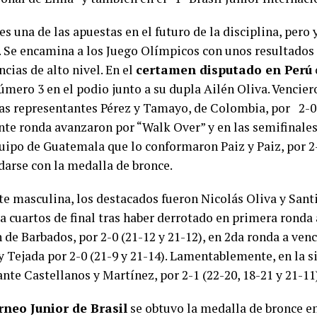
es una de las apuestas en el futuro de la disciplina, pero 
. Se encamina a los Juego Olímpicos con unos resultado
cias de alto nivel. En el
certamen disputado en Perú
úmero 3 en el podio junto a su dupla Ailén Oliva. Vencier
las representantes Pérez y Tamayo, de Colombia, por 2-0 
ente ronda avanzaron por “Walk Over” y en las semifinale
quipo de Guatemala que lo conformaron Paiz y Paiz, por 2-
darse con la medalla de bronce.
rte masculina, los destacados fueron Nicolás Oliva y San
a cuartos de final tras haber derrotado en primera ronda
de Barbados, por 2-0 (21-12 y 21-12), en 2da ronda a venc
 Tejada por 2-0 (21-9 y 21-14). Lamentablemente, en la si
nte Castellanos y Martínez, por 2-1 (22-20, 18-21 y 21-11
rneo Junior de Brasil
se obtuvo la medalla de bronce en