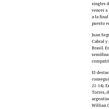
singles d
vencer a 
a la fina
puesto en
Juan Segu
Cabral y 
Brasil. E
semifinal
compatrio
El desta
conseguid
21-14). E
Torres, 
argentino
Willian G