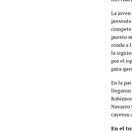
La joven 
presente
competen
puesto n
ronda a 
la sigui
por el e
para que
En la pa
llegaron 
Robinson 
Navarro y
cayeron a
En el to