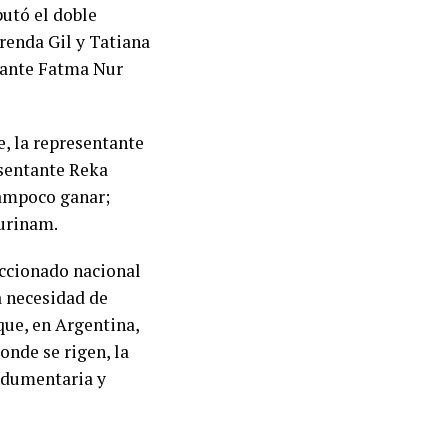
utó el doble
Brenda Gil y Tatiana
, ante Fatma Nur
e, la representante
esentante Reka
tampoco ganar;
Surinam.
eccionado nacional
a necesidad de
que, en Argentina,
nde se rigen, la
ndumentaria y