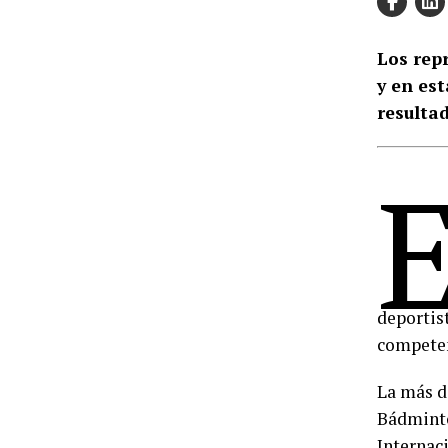
Los rep
y en es
resulta
deportist
compete
La más d
Bádminto
Internaci