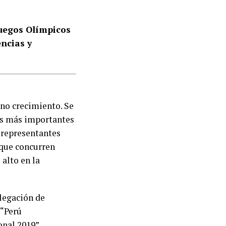
Juegos Olímpicos
ncias y
eno crecimiento. Se
os más importantes
s representantes
 que concurren
 alto en la
elegación de
 “Perú
onal 2019”.