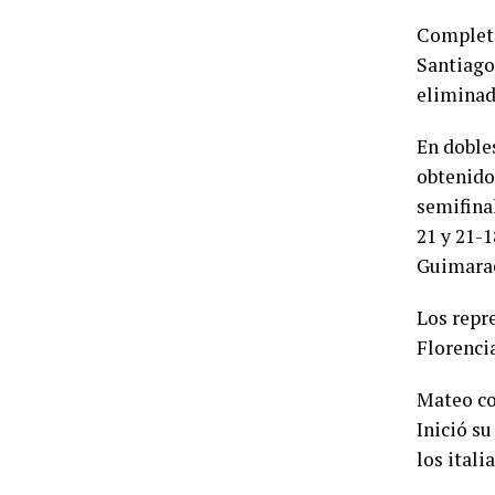
Completa
Santiago
eliminad
En doble
obtenido
semifina
21 y 21-1
Guimaraes
Los repr
Florenci
Mateo co
Inició s
los itali