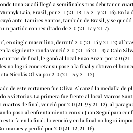
onde Iona Guadi llegó a semifinales tras debutar en cuart
Munnyk Laia, Brasil, por 2-1 (21-18, 13-21 y 21-16). En la 
l cayó ante Tamires Santos, también de Brasil, y se quedó 
 un partido con resultado de 2-0 (21-17 y 21-7).
í, en single masculino, derrotó 2-0 (21-15 y 21-12) al bra
en la siguiente ronda venció 2-0 (21-16 21-14) a Caio Sil
n cuartos de final, le ganó al local Enzo Anzai por 2-0 (21-
es no logró concretar su pase a la final y obtuvo el bronc
ta Nicolás Oliva por 2-0 (21-13 y 21-12).
cado de este certamen fue Oliva. Alcanzó la medalla de pl
o 3 victorias. La primera fue frente al local Marcos Sant
n cuartos de final, venció por 2-0 (21-9 y 21-12), al parag
dando paso al enfrentamiento con su Juan Seguí para con
 estaría en la final; lo venció y en la final no logró impo
uimaraes y perdió por 2-0 (21-12, 21-16).