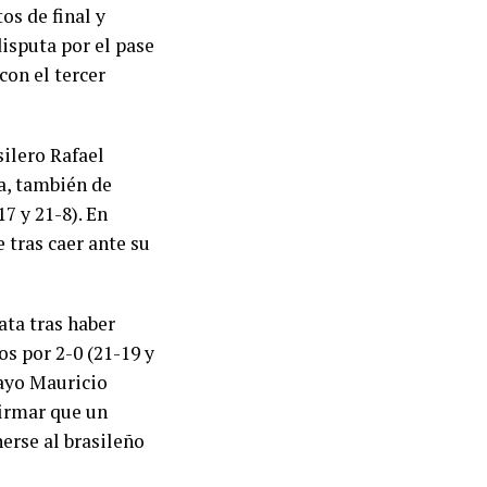
os de final y
disputa por el pase
con el tercer
silero Rafael
va, también de
17 y 21-8). En
e tras caer ante su
ata tras haber
os por 2-0 (21-19 y
uayo Mauricio
firmar que un
nerse al brasileño