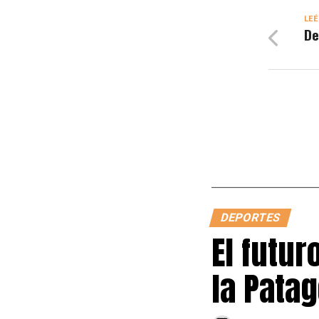
LEÉ
De
DEPORTES
El futur
la Pata