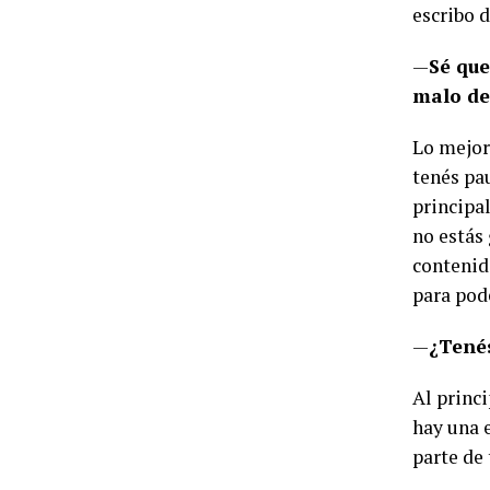
escribo d
—
Sé que
malo de 
Lo mejor 
tenés pa
principa
no estás
contenid
para pod
—
¿Tenés
Al princ
hay una 
parte de 