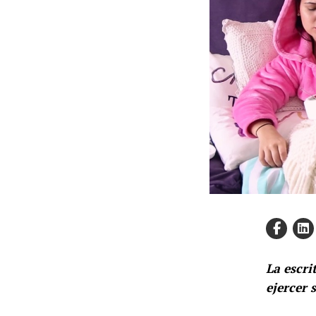
La escri
ejercer s