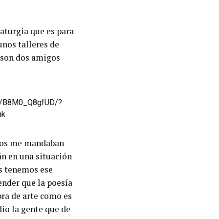
aturgia que es para
unos talleres de
 son dos amigos
/p/B8M0_Q8gfUD/?
nk
chos me mandaban
án en una situación
os tenemos ese
ender que la poesía
bra de arte como es
dio la gente que de