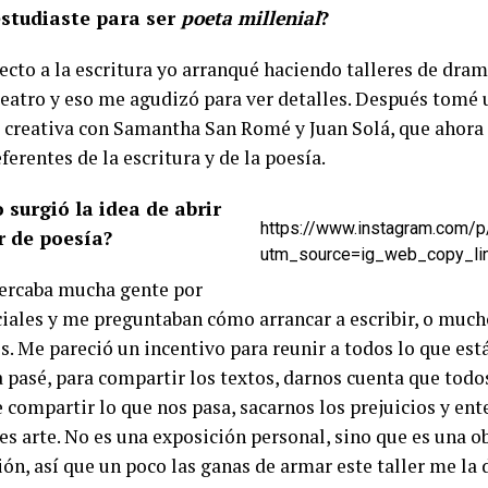
studiaste para ser
poeta millenial
?
ecto a la escritura yo arranqué haciendo talleres de dram
 teatro y eso me agudizó para ver detalles. Después tomé 
a creativa con Samantha San Romé y Juan Solá, que ahora
ferentes de la escritura y de la poesía.
surgió la idea de abrir
https://www.instagram.com
r de poesía?
utm_source=ig_web_copy_li
ercaba mucha gente por
ciales y me preguntaban cómo arrancar a escribir, o mu
s. Me pareció un incentivo para reunir a todos lo que est
a pasé, para compartir los textos, darnos cuenta que tod
 compartir lo que nos pasa, sacarnos los prejuicios y ent
es arte. No es una exposición personal, sino que es una o
ón, así que un poco las ganas de armar este taller me la 