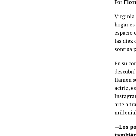
Por
Flor
Virginia
hogar es
espacio e
las diez
sonrisa 
En su co
descubrí 
llamen s
actriz, e
Instagra
arte a t
millenia
—
Los po
también 