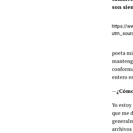
son sie
https://
utm_sour
poeta mi
mantengo
conforma
entero en
—
¿Cómo 
Yo estoy 
que me di
generalm
archivos