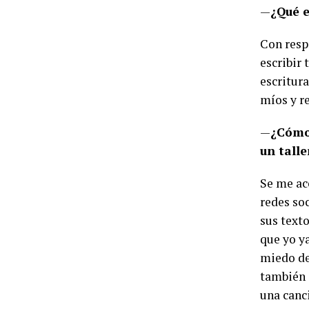
—
¿Qué e
Con resp
escribir
escritur
míos y re
—
¿Cómo 
un talle
Se me ac
redes so
sus texto
que yo y
miedo de
también 
una canci