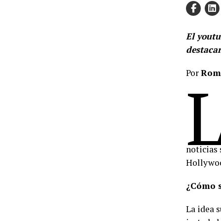
El youtu
destacar
Por
Romi
noticias 
Hollywoo
¿Cómo s
La idea 