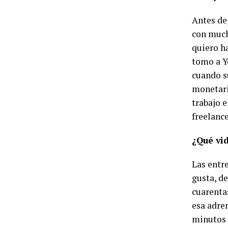
Antes de
con much
quiero h
tomo a Y
cuando s
monetari
trabajo e
freelanc
¿Qué vi
Las entre
gusta, d
cuarenta
esa adre
minutos 