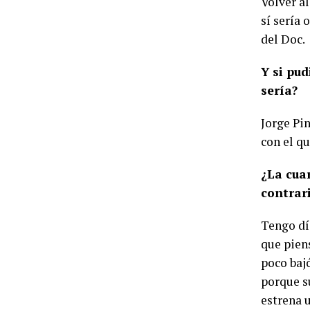
Volver al
sí sería 
del Doc.
Y si pud
sería?
Jorge Pi
con el q
¿La cua
contrar
Tengo dí
que pien
poco bajó
porque su
estrena u