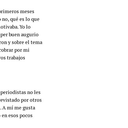
 primeros meses
 no, qué es lo que
otivaba. Yo lo
uper buen augurio
ron y sobre el tema
cobrar por mi
ros trabajos
 periodistas no les
revistado por otros
z. A mí me gusta
o en esos pocos