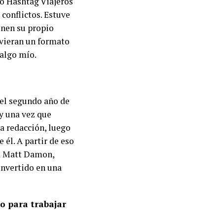
o Hashtag Viajeros
 conflictos. Estuve
enen su propio
uvieran un formato
 algo mío.
el segundo año de
 y una vez que
a redacción, luego
 él. A partir de eso
 a Matt Damon,
onvertido en una
o para trabajar