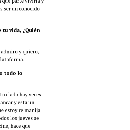
 qué parte viviría y
os ser un conocido
 tu vida, ¿Quién
 admiro y quiero,
plataforma.
o todo lo
tro lado hay veces
ancar y esta un
ue estoy re manija
odos los jueves se
cine, hace que