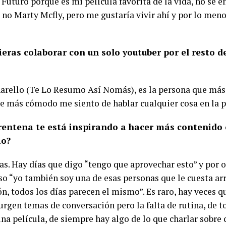
 Futuro porque es mi película favorita de la vida, no sé en
o no Marty Mcfly, pero me gustaría vivir ahí y por lo men
ieras colaborar con un solo youtuber por el resto de
narello (Te Lo Resumo Así Nomás), es la persona que más
ue más cómodo me siento de hablar cualquier cosa en la 
rentena te está inspirando a hacer más contenido 
io?
as. Hay días que digo “tengo que aprovechar esto” y por o
so “yo también soy una de esas personas que le cuesta arr
n, todos los días parecen el mismo”. Es raro, hay veces q
rgen temas de conversación pero la falta de rutina, de t
na película, de siempre hay algo de lo que charlar sobre 