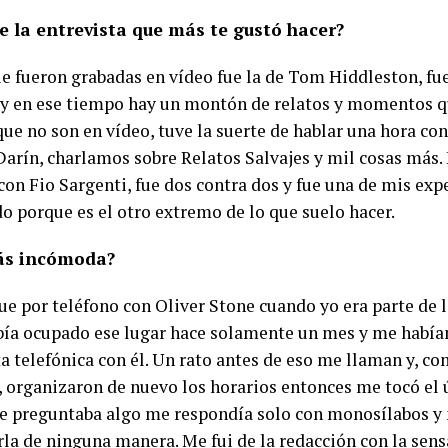
e la entrevista que más te gustó hacer?
ue fueron grabadas en vídeo fue la de Tom Hiddleston, fu
y en ese tiempo hay un montón de relatos y momentos q
que no son en vídeo, tuve la suerte de hablar una hora c
Darín, charlamos sobre Relatos Salvajes y mil cosas más. 
on Fio Sargenti, fue dos contra dos y fue una de mis expe
do porque es el otro extremo de lo que suelo hacer.
ás incómoda?
ue por teléfono con Oliver Stone cuando yo era parte de 
bía ocupado ese lugar hace solamente un mes y me habí
a telefónica con él. Un rato antes de eso me llaman y, c
, organizaron de nuevo los horarios entonces me tocó el 
le preguntaba algo me respondía solo con monosílabos y
la de ninguna manera. Me fui de la redacción con la sens