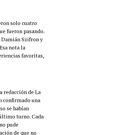
eron solo cuatro
ue fueron pasando.
on Damián Szifron y
Esa nota la
riencias favoritas,
la redacción de La
an confirmado una
omo se habían
último turno. Cada
 no pude
ación de que no