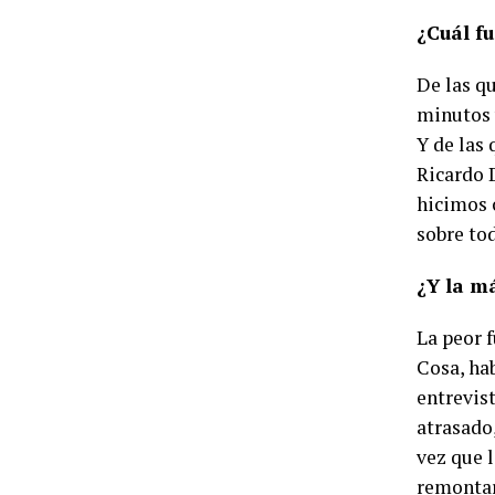
¿Cuál fu
De las q
minutos 
Y de las 
Ricardo 
hicimos c
sobre to
¿Y la m
La peor f
Cosa, ha
entrevist
atrasado
vez que 
remontar