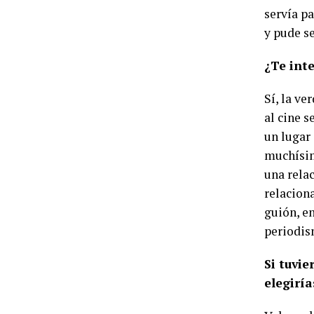
servía pa
y pude se
¿Te inte
Sí, la ve
al cine 
un lugar
muchísim
una relac
relaciona
guión, e
periodis
Si tuvie
elegiría