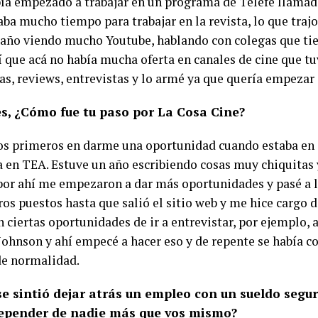
bía empezado a trabajar en un programa de Telefe llamad
ba mucho tiempo para trabajar en la revista, lo que trajo
 año viendo mucho Youtube, hablando con colegas que ti
ví que acá no había mucha oferta en canales de cine que t
ias, reviews, entrevistas y lo armé ya que quería empezar
s, ¿Cómo fue tu paso por La Cosa Cine?
os primeros en darme una oportunidad cuando estaba en 
ra en TEA. Estuve un año escribiendo cosas muy chiquitas
or ahí me empezaron a dar más oportunidades y pasé a l
os puestos hasta que salió el sitio web y me hice cargo de
n ciertas oportunidades de ir a entrevistar, por ejemplo,
ohnson y ahí empecé a hacer eso y de repente se había c
de normalidad.
e sintió dejar atrás un empleo con un sueldo segur
depender de nadie más que vos mismo?