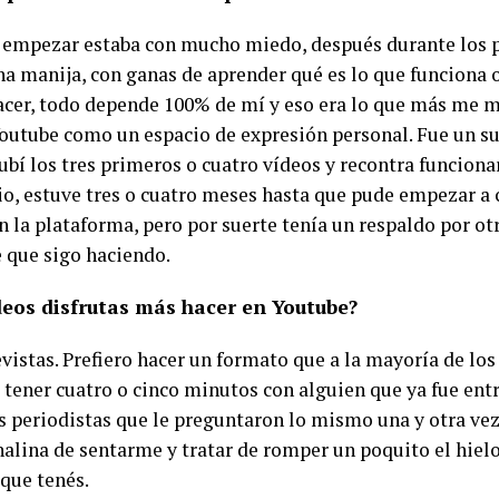
 empezar estaba con mucho miedo, después durante los
a manija, con ganas de aprender qué es lo que funciona o
acer, todo depende 100% de mí y eso era lo que más me m
outube como un espacio de expresión personal. Fue un s
ubí los tres primeros o cuatro vídeos y recontra funciona
o, estuve tres o cuatro meses hasta que pude empezar a 
n la plataforma, pero por suerte tenía un respaldo por ot
e que sigo haciendo.
deos disfrutas más hacer en Youtube?
vistas. Prefiero hacer un formato que a la mayoría de los
e tener cuatro o cinco minutos con alguien que ya fue ent
s periodistas que le preguntaron lo mismo una y otra ve
nalina de sentarme y tratar de romper un poquito el hiel
que tenés.