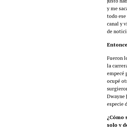
justo ha
y me saca
todo ese
canal y 
de notic
Entonce
Fueron l
la carre
empecé p
ocupé otr
surgiero
Dwayne J
especie 
¿Cómo s
solo y 