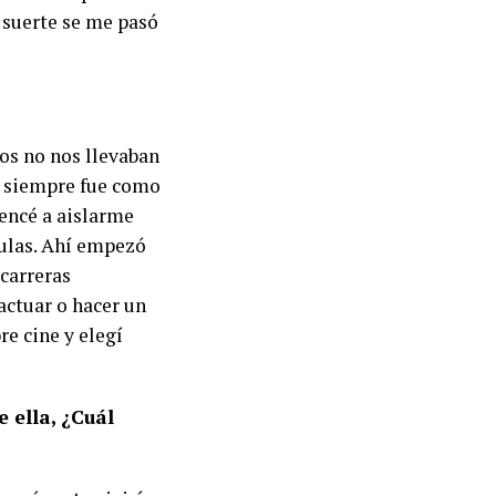
r suerte se me pasó
jos no nos llevaban
a siempre fue como
encé a aislarme
culas. Ahí empezó
 carreras
actuar o hacer un
e cine y elegí
e ella, ¿Cuál