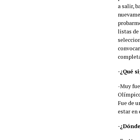
a salir,
nuevamen
probarme
listas de
seleccio
convocar
completa
-¿Qué si
-Muy fue
Olímpico
Fue de un
estar en 
-¿Dónde