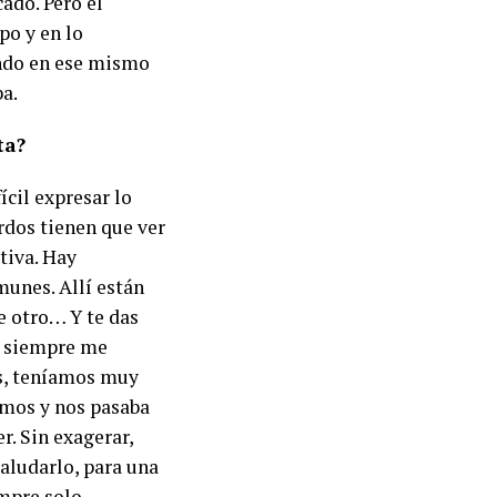
ado. Pero el
po y en lo
undo en ese mismo
ba.
ta?
ícil expresar lo
rdos tienen que ver
tiva. Hay
unes. Allí están
de otro… Y te das
e siempre me
s, teníamos muy
amos y nos pasaba
r. Sin exagerar,
saludarlo, para una
mpre solo.