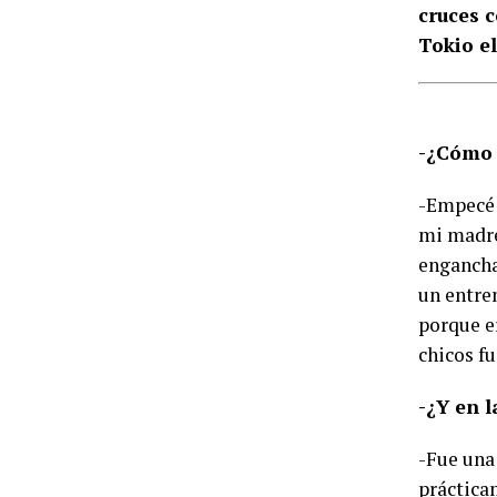
cruces c
Tokio e
-¿Cómo 
-Empecé 
mi madre
engancha
un entre
porque e
chicos f
-¿Y en 
-Fue una
práctica