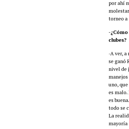
por ahí m
molestar 
torneo a
-¿Cómo 
clubes?
-A ver, a
se ganó 
nivel de
manejos 
uno, que 
es malo. 
es buena.
todo se 
La realid
mayoría 