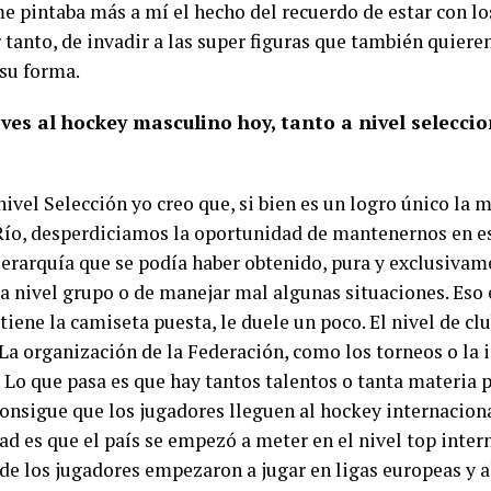
e pintaba más a mí el hecho del recuerdo de estar con los
tanto, de invadir a las super figuras que también quieren
 su forma.
ves al hockey masculino hoy, tanto a nivel selecci
 nivel Selección yo creo que, si bien es un logro único la 
Río, desperdiciamos la oportunidad de mantenernos en ese
 jerarquía que se podía haber obtenido, pura y exclusiva
a nivel grupo o de manejar mal algunas situaciones. Eso e
tiene la camiseta puesta, le duele un poco. El nivel de c
La organización de la Federación, como los torneos o la i
 Lo que pasa es que hay tantos talentos o tanta materia p
consigue que los jugadores lleguen al hockey internaciona
ad es que el país se empezó a meter en el nivel top inter
de los jugadores empezaron a jugar en ligas europeas y 