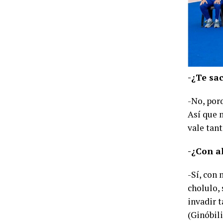
-¿Te sa
-No, por
Así que m
vale tan
-¿Con al
-Sí, con 
cholulo, 
invadir 
(Ginóbili