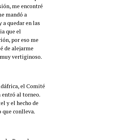
nsión, me encontré
 me mandó a
y a quedar en las
ia que el
ción, por eso me
sé de alejarme
 muy vertiginoso.
udáfrica, el Comité
 entró al torneo.
el y el hecho de
o que conlleva.