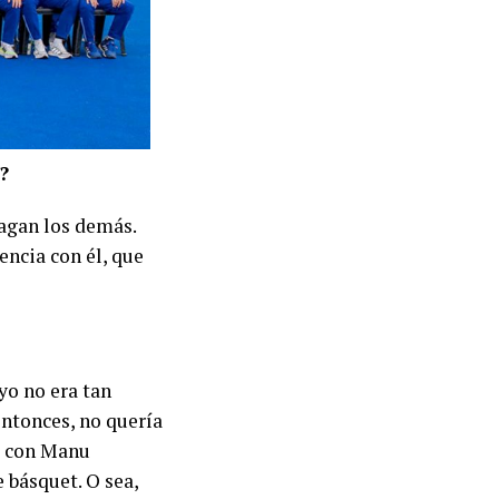
?
agan los demás.
encia con él, que
yo no era tan
Entonces, no quería
a: con Manu
e básquet. O sea,