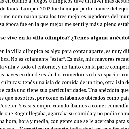
as en cuanto a Juegos Olímpicos tuve un nivel más destac
de Kuala Lumpur 2002 fue la mejor performance del equi
ar me nominaron para los tres mejores jugadores del m
sa época fue en la que mejor me sentí y más a pleno esta
se vive en la villa olímpica? ¿Tenés alguna anécdo
en la villa olímpica es algo para contar aparte, es muy dif
ifica. No es solamente “estar”. Es más, mis mayores recue
a villa y todo el entorno, y no tanto con la parte competi
s naves en donde están los comedores o los espacios com
 culturas: tenés una isla de comida de un tipo, otra isla 
ue cada uno tiene sus particularidades. Una anécdota qu
es que nosotros, por como estábamos ubicados como paí
 Federer. Y casi siempre cuando íbamos a comer coincidí
de que Roger llegaba, agarraba su comida y no podía come
a hora, hora y media, con gente que se le acercaba para 
que sea… Y practica un deporte individual, así que iba sie