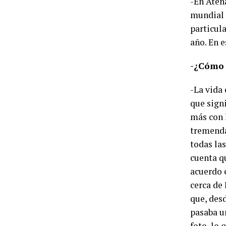
-En Aten
mundial 
particul
año. En e
-¿Cómo 
-La vida 
que sign
más con l
tremenda
todas las
cuenta q
acuerdo 
cerca de
que, des
pasaba un
foto, lo 