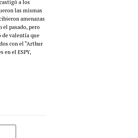
castigó a los
 fueron las mismas
recibieron amenazas
n el pasado, pero
o de valentía que
dos con el “Arthur
s en el ESPY,