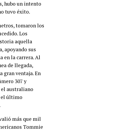
ás, hubo un intento
o tuvo éxito.
 metros, tomaron los
ucedido. Los
storia aquella
ta, apoyando sus
 en la carrera. Al
nea de llegada,
a gran ventaja. En
número 307 y
 el australiano
 el último
.
valió más que mil
oamericanos Tommie