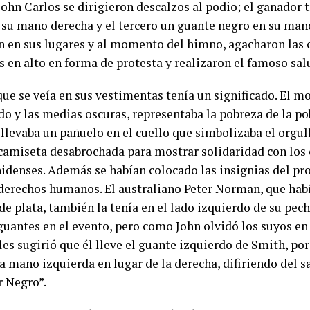
John Carlos se dirigieron descalzos al podio; el ganador 
 su mano derecha y el tercero un guante negro en su mano
n en sus lugares y al momento del himno, agacharon las 
s en alto en forma de protesta y realizaron el famoso sal
ue se veía en sus vestimentas tenía un significado. El m
do y las medias oscuras, representaba la pobreza de la po
levaba un pañuelo en el cuello que simbolizaba el orgul
 camiseta desabrochada para mostrar solidaridad con los
idenses. Además se habían colocado las insignias del pr
 derechos humanos. El australiano Peter Norman, que hab
e plata, también la tenía en el lado izquierdo de su pec
guantes en el evento, pero como John olvidó los suyos en 
es sugirió que él lleve el guante izquierdo de Smith, po
a mano izquierda en lugar de la derecha, difiriendo del s
r Negro”.