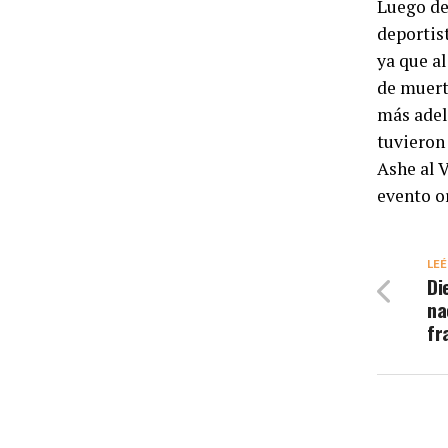
Luego de
deportis
ya que a
de muert
más adel
tuvieron
Ashe al V
evento o
LEÉ
Di
na
fr