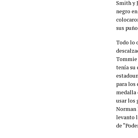
Smith y 
negro en
colocaro
sus puño
Todo lo q
descalza
Tommie l
tenía su
estadoun
para los
medalla d
usar los 
Norman l
levanto l
de “Pode