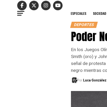
ESPECIALES
SOCIEDAD
DEPORTES
Poder N
En los Juegos Olí
Smith (oro) y Joh
señal de protesta
negro mientras c
Por
Luca González