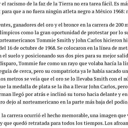
 el racismo de la faz de la Tierra no era tarea fácil. Es m
 para que a no fuera ningún atleta negro a México 1968: n
ntes, ganadores del oro y el bronce en la carrera de 200
límpicos como la gran oportunidad de protestar por lo s
norteamericanos Tommie Smith y John Carlos hicieron hi
el 16 de octubre de 1968. Se colocaron en la línea de me
el suelo y posicionando sus dos pies para su mejor salida
 disparo, Tommie fue como un rayo que volaba hacía la lí
eguía de cerca, pero su compatriota ya le había sacado un
mos metros se veía que el oro se lo llevaba Smith con el 
ue la medalla de plata se la iba a llevar John Carlos, pero
man llegó por atrás e inclinó su torso hacia delante y en
ro dejo al norteamericano en la parte más baja del podio
 la carrera ocurrió el hecho memorable, una imagen que 
 y que quedó retratada para todos los tiempos. Los afr