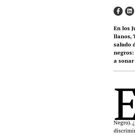
En los J
llanos,
saludo d
negros:
a sonar
Negro). ¿
discrimin