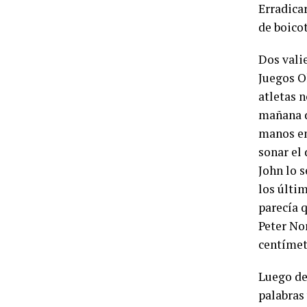
Erradicar
de boicot
Dos valie
Juegos O
atletas 
mañana d
manos en 
sonar el
John lo s
los últi
parecía q
Peter Nor
centímet
Luego de
palabras