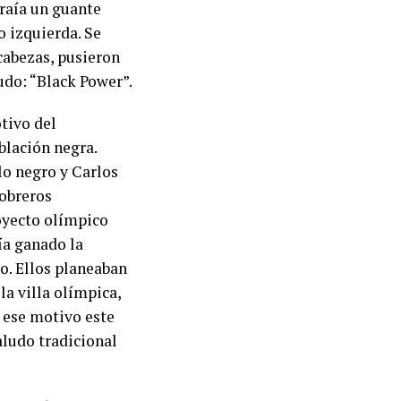
traía un guante
 izquierda. Se
cabezas, pusieron
udo: “Black Power”.
otivo del
blación negra.
lo negro y Carlos
 obreros
oyecto olímpico
ía ganado la
ho. Ellos planeaban
la villa olímpica,
r ese motivo este
aludo tradicional