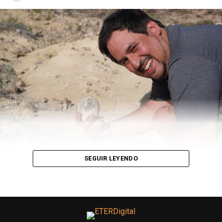
Instagram. ¿Cómo fue ese cambio?
Muy de a poco. Cuando arranqué no había nadie, se
podía hacer muchas cosas y pude probar mucho; el que
quiere arrancar ahora está todo el tiempo muy expuesto
y hay mucha gente que lo ve. En cambio, yo pude hacer
mucha prueba y error y también, en ese entonces, le iba
perdiendo el miedo a la cámara porque como yo venía
de Twitter no mostraba mi cara y ahí empecé a mostrar
mi cara y me empezó a reconocer la gente.
—
¿Cómo arrancó la idea del
Faltazo Masivo
Cultural
?
SEGUIR LEYENDO
Esencialmente la pasé muy mal en el colegio, fui a 6
colegios. Siempre cuestioné mucho el sistema educativo
y cómo está formado. Después vi un documental que se
llama
La Revolución de los paraguas
, que es sobre la
revolución en contra de la educación en China y de ahí