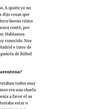
o. A quién yo no
s dijo cosas que
Estuvo bueno cómo
nunca contó, por
lme. Hablamos
uy conocido. Nos
adrid e Inter de
spañola de fútbol
uarentena?
i estaban todos muy
amos era una charla
nía a favor el as
lestaba estar o