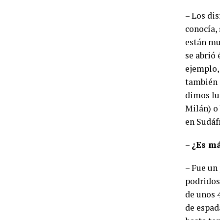
– Los di
conocía, 
están mu
se abrió 
ejemplo,
también 
dimos lu
Milán) o
en Sudáfr
–
¿Es má
– Fue un
podridos
de unos 
de espad