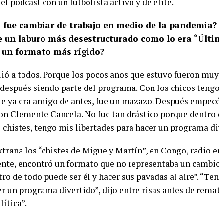
el podcast con un futbolista activo y de élite.
fue cambiar de trabajo en medio de la pandemia? ¿
e un laburo más desestructurado como lo era “Últi
 un formato más rígido?
lió a todos. Porque los pocos años que estuvo fueron muy
 después siendo parte del programa. Con los chicos teng
e ya era amigo de antes, fue un mazazo. Después empecé 
on Clemente Cancela. No fue tan drástico porque dentro
 chistes, tengo mis libertades para hacer un programa di
xtraña los “chistes de Migue y Martín”, en Congo, radio e
nte, encontró un formato que no representaba un cambio 
ro de todo puede ser él y hacer sus pavadas al aire”. “Te
er un programa divertido”, dijo entre risas antes de rema
lítica”.