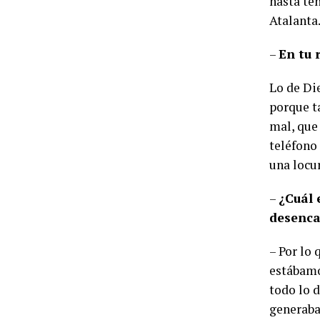
hasta te
Atalanta
–
En tu 
Lo de Di
porque t
mal, que
teléfono
una locur
–
¿Cuál 
desenc
– Por lo
estábamo
todo lo 
generaba,