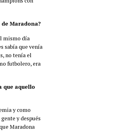
Champions con
te de Maradona?
el mismo día
 sabía que venía
, no tenía el
mo futbolero, era
a que aquello
demia y como
a gente y después
s que Maradona