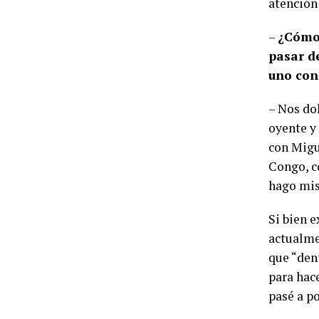
atención 
–
¿Cómo 
pasar d
uno con
– Nos do
oyente y
con Migu
Congo, c
hago mis
Si bien e
actualme
que “dent
para hac
pasé a po