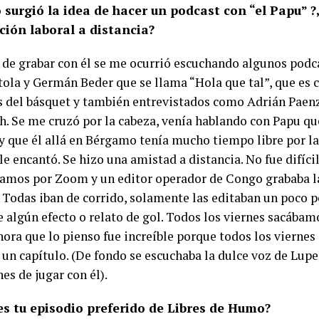
surgió la idea de hacer un podcast con “el Papu” ?
ción laboral a distancia?
a de grabar con él se me ocurrió escuchando algunos podca
tola y Germán Beder que se llama “Hola que tal”, que es
s del básquet y también entrevistados como Adrián Paen
h. Se me cruzó por la cabeza, venía hablando con Papu q
 y que él allá en Bérgamo tenía mucho tiempo libre por la
 le encantó. Se hizo una amistad a distancia. No fue difícil
amos por Zoom y un editor operador de Congo grababa la
 Todas iban de corrido, solamente las editaban un poco po
e algún efecto o relato de gol. Todos los viernes sacábam
hora que lo pienso fue increíble porque todos los viern
un capítulo. (De fondo se escuchaba la dulce voz de Lupe,
es de jugar con él).
es tu episodio preferido de Libres de Humo?