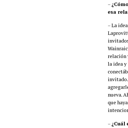
–
¿Cómo 
esa rela
– La ide
Laprovit
invitado
Wainraic
relación
la idea y
conectáb
invitado.
agregarl
nueva. A
que haya 
intencion
–
¿Cuál 