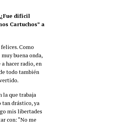
Fue difícil
mos Cartuchos” a
 felices. Como
o muy buena onda,
a hacer radio, en
 de todo también
vertido.
n la que trabaja
tan drástico, ya
ngo mis libertades
tar con: “No me