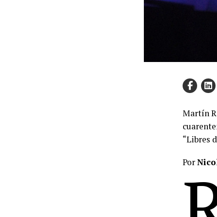
Martín Re
cuarente
“Libres 
Por
Nico