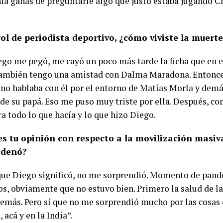
nía ganas de preguntarle algo que justo estaba jugando 
.
rol de periodista deportivo, ¿cómo viviste la muer
ego me pegó, me cayó un poco más tarde la ficha que en 
ambién tengo una amistad con Dalma Maradona. Entonces
 no hablaba con él por el entorno de Matías Morla y demás
 de su papá. Eso me puso muy triste por ella. Después, co
a todo lo que hacía y lo que hizo Diego.
es tu opinión con respecto a la movilización masiv
adenó?
 que Diego significó, no me sorprendió. Momento de pan
s, obviamente que no estuvo bien. Primero la salud de l
demás. Pero sí que no me sorprendió mucho por las cosa
 acá y en la India”.