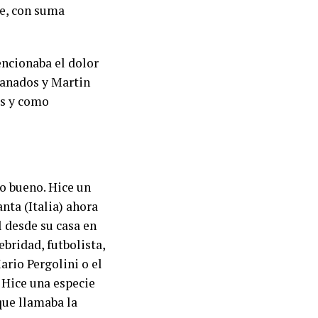
ue, con suma
encionaba el dolor
ranados y Martin
os y como
do bueno. Hice un
nta (Italia) ahora
él desde su casa en
bridad, futbolista,
ario Pergolini o el
 Hice una especie
que llamaba la