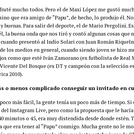
sfruté mucho todos. Pero el de Maxi López me gustó much
sino que era amigo de “Papu”, de hecho, lo produjo él. No
y buenas. Para salir del deporte, el de Mario Pergolini. 
él, la buena onda que nos tiró y contó algunas cosas que 
 cuando presentó al Indio Solari con Juan Román Rique
de los medios en general, cuando siendo joven se hizo m
jos como que esté Iván Zamorano (ex futbolista de Real M
 Vicente Del Bosque (ex DT y campeón con la selección e
ica 2010).
s o menos complicado conseguir un invitado en c
 poco más fácil, la gente tenía un poco más de tiempo. S
 del Instagram Live, pero como la propuesta que le hací
40 minutos o 45, era muy distendida desde donde estén. Te
a que era tener al “Papu” conmigo. Mucha gente no le mo