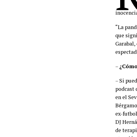
inocencia
“La pand
que sign
Garabal,
espectad
–
¿Cómo 
– Si pue
podcast 
en el Sev
Bérgamo 
ex-futbol
DJ Herná
de terap