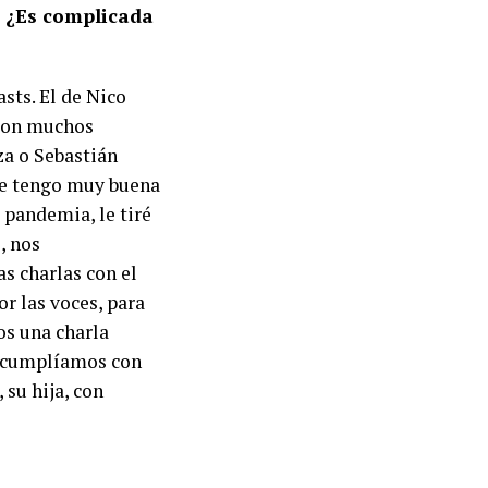
, ¿Es complicada
sts. El de Nico
 con muchos
za o Sebastián
ue tengo muy buena
 pandemia, le tiré
, nos
s charlas con el
r las voces, para
os una charla
es cumplíamos con
 su hija, con