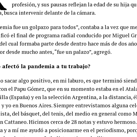
profesión, y sus pausas reflejan la edad de su hija q
, busca intervenir delante de la cámara.
emia fue un golpazo para todos”, contaba a la vez que m
ificó el final de programa radial conducido por Miguel G
 del cual formaba parte desde dentro hace más de dos añ
or desde mucho antes, “fue un palazo”, agregó.
afectó la pandemia a tu trabajo?
do sacar algo positivo, en mi laburo, es que terminó sien
con el Papu Gómez, que en su momento estaba en el Atala
illa (España) y en la selección Argentina, a la distancia, 
y yo en Buenos Aires. Siempre entrevistamos alguna cele
ista, del básquet, del tenis, del medio en general como M
n Cattaneo. Hicimos cerca de 28 notas y estuvo hermoso.
ia y a mí me ayudó a posicionarme en el periodismo, por