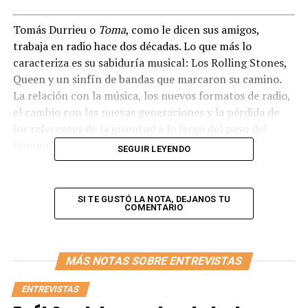
Tomás Durrieu o
Toma
, como le dicen sus amigos,
trabaja en radio hace dos décadas. Lo que más lo
caracteriza es su sabiduría musical: Los Rolling Stones,
Queen y un sinfín de bandas que marcaron su camino.
La relación con la música, los nuevos formatos de radio,
el cambio con las nuevas generaciones y la pérdida de
los referentes de la juventud a lo largo del paso del
tiempo son tema clave.
SEGUIR LEYENDO
Su sala está iluminada por la luz natural del amanecer,
mientras que se inicia la charla y se abre el plano, se ven
SI TE GUSTÓ LA NOTA, DEJANOS TU
dos cuadros que lo rodean, aunque uno llama la
COMENTARIO
atención. Uno monocromo de Johnny Cash, el cantante
fallecido en 2003. El llamado “hombre de negro”, de
actitud rebelde que resignificó un género y creador de
MÁS NOTAS SOBRE ENTREVISTAS
otros más. La fotografía más famosa del artista forma
parte del living de Durrieu y un gesto que, según él, lo
ENTREVISTAS
identifica desde los inicios de su carrera hasta hoy.