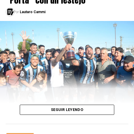
Argentina saltó a la cancha para enfrentar a Polonia en
un partido que quedó para la historia y que fue el
Por
Lautaro Cammi
puntapié inicial para campeonar. A los 16 minutos,
Mario Kempes rompió la inercia del encuentro: anticipó
al primer marcador central y colocó un frentazo en el
primer palo. La bestia goleadora cortó su sequía, ya que
hasta ese momento no había podido convertir.
Unos pocos minutos después, tuvo lugar otra inolvidable
acción del Matador: luego de un centro que detonó en el
área argentina, el Pato Fillol salió en falso y dejó el arco
sin resistencia. Grzegorz Lato metió un cabezazo que
tenía como destino la red, sin embargo, apareció el
goleador que voló sobre la línea de cal y metió un
manotazo de derecha para impedir el ingreso de la
pelota.
“Siempre se habló sobre ese tema. Fue un
SEGUIR LEYENDO
momento decisivo, en el que a veces los jugadores
con el ánimo de contrarrestar al rival hacen un foul,
una mano o una jugada peligrosa. En ese momento,