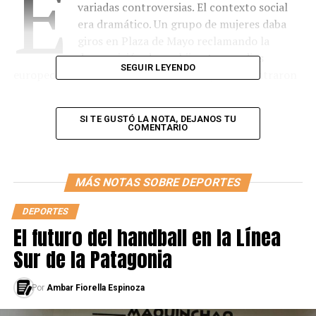
E
variadas controversias. El contexto social
era dramático. Un grupo de mujeres daba
giros en Plaza de Mayo reclamando la
desaparición de sus hijos. Los medios
SEGUIR LEYENDO
europeos aterrizaron en Buenos Aires y se encontraron
con esa imagen. Ninguna rama del periodismo argentino
hacía referencia sobre los pañuelos blancos que
SI TE GUSTÓ LA NOTA, DEJANOS TU
envolvían las cabezas de mujeres desesperadas. El
COMENTARIO
Mundial ocultó todo. “Fue cuando se callaron las
iglesias. Fue cuando el fútbol se lo comió todo”, dice
León Gieco en su canción “La Memoria”.
MÁS NOTAS SOBRE DEPORTES
En ese contexto, la Selección Argentina, salió en busca
DEPORTES
de la Copa del Mundo. Inicialmente, formó parte del
El futuro del handball en la Línea
Grupo 1 junto a Italia, Francia y Hungría. El equipo de
Sur de la Patagonia
César Luis Menotti ocupó el segundo lugar con cuatro
puntos, por lo que accedió a la segunda fase y compartió
Por
Ambar Fiorella Espinoza
la zona con Polonia, Brasil y Perú. Desde aquí, solo el
primero pasaba a la final.