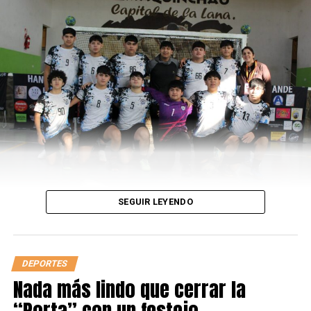
En Rosario se agingantó la figura de Mario Alberto
Kempes y la ilusión del hincha se agigantó con el correr
de los partidos. El gobierno de facto que manejaba las
riendas del país no podía permitir que el combinado
nacional no jugase la final. La presión corría y el equipo
lo percibía. Desde lo futbolístico, los futbolistas estaban
al margen de ello y representaron a la Albiceleste de la
mejor manera.
“El grupo se sentía más fuerte y con
más confianza. Encaramos la segunda fase con otro
estilo de juego y nos imponíamos a los
rivales”,
comentó Luis Galván, una de las piezas
SEGUIR LEYENDO
principales de aquel equipo campeón del mundo, en
diálogo con Eter Digital.
Rosario esperó al conjunto de Menotti. El Estadio
DEPORTES
Gigante de Arroyito se tiñó de celeste y blanco. Los
Nada más lindo que cerrar la
típicos papelitos reclamados por Clemente desde el
“Porta” con un festejo
tablero electrónico se adueñaron de la escena.