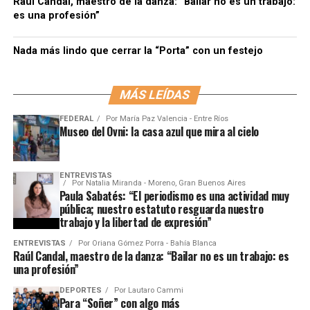
Raúl Candal, maestro de la danza: “Bailar no es un trabajo:
es una profesión”
Nada más lindo que cerrar la “Porta” con un festejo
MÁS LEÍDAS
FEDERAL
Por
María Paz Valencia - Entre Ríos
Museo del Ovni: la casa azul que mira al cielo
ENTREVISTAS
Por
Natalia Miranda - Moreno, Gran Buenos Aires
Paula Sabatés: “El periodismo es una actividad muy
pública; nuestro estatuto resguarda nuestro
trabajo y la libertad de expresión”
ENTREVISTAS
Por
Oriana Gómez Porra - Bahía Blanca
Raúl Candal, maestro de la danza: “Bailar no es un trabajo: es
una profesión”
DEPORTES
Por
Lautaro Cammi
Para “Soñer” con algo más