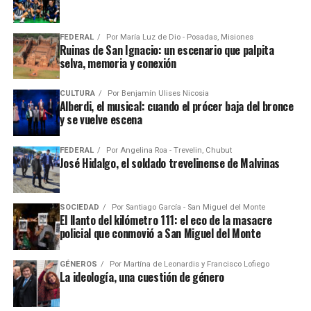
FEDERAL
Por
María Luz de Dio - Posadas, Misiones
Ruinas de San Ignacio: un escenario que palpita
selva, memoria y conexión
CULTURA
Por
Benjamín Ulises Nicosia
Alberdi, el musical: cuando el prócer baja del bronce
y se vuelve escena
FEDERAL
Por
Angelina Roa - Trevelin, Chubut
José Hidalgo, el soldado trevelinense de Malvinas
SOCIEDAD
Por
Santiago García - San Miguel del Monte
El llanto del kilómetro 111: el eco de la masacre
policial que conmovió a San Miguel del Monte
GÉNEROS
Por
Martína de Leonardis y Francisco Lofiego
La ideología, una cuestión de género