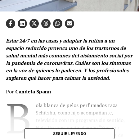
Estar 24/7 en las casas y adaptar la rutina a un
espacio reducido provoca uno de los trastornos de
salud mental más comunes del aislamiento social por
la pandemia de coronavirus. Cuáles son los síntomas
en la voz de quienes lo padecen. Y los profesionales
sugieren qué hacer para calmar la ansiedad.
Por
Candela Spann
B
ola blanca de pelos perfumados raza
Schitzhu, como hijo acompañante,
televisión con un programa sin sentido,
Nata Preziosi envía el audio “Soy una
SEGUIR LEYENDO
persona hiperactiva, con trastornos de