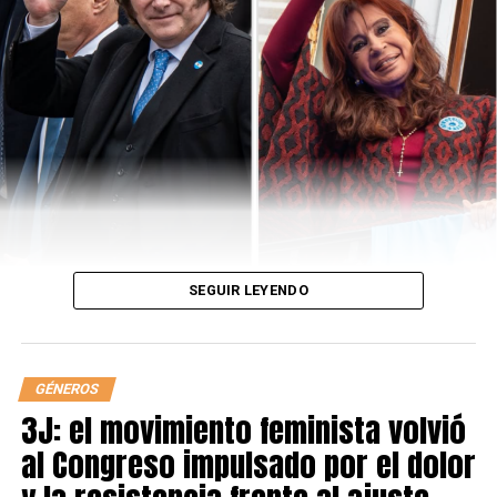
Capítulo 3
SEGUIR LEYENDO
LEÉ TAMBIÉN
GÉNEROS
“ESTOY VIVIENDO LA DECONSTRUCCIÓN QUE ESTÁ VIVIENDO
3J: el movimiento feminista volvió
GRAN PARTE DE LA GENTE”
al Congreso impulsado por el dolor